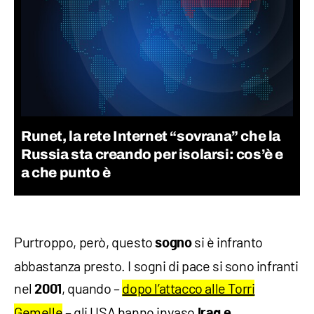
Runet, la rete Internet “sovrana” che la
Russia sta creando per isolarsi: cos’è e
a che punto è
Purtroppo, però, questo
si è infranto
sogno
abbastanza presto. I sogni di pace si sono infranti
nel
, quando –
dopo l’attacco alle Torri
2001
Gemelle
– gli USA hanno invaso
Iraq e