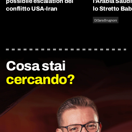
possibile escalation del
l’Arabia Saudit
conflitto USA-Iran
lo Stretto Ba
Di
Sara Brugnoni
Cosa stai
cercando?