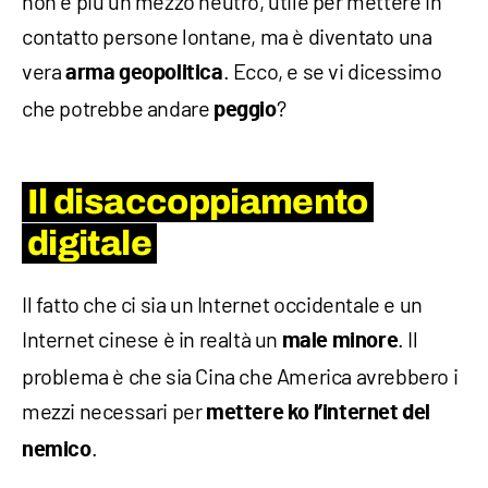
non è più un mezzo neutro, utile per mettere in
contatto persone lontane, ma è diventato una
vera
. Ecco, e se vi dicessimo
arma geopolitica
che potrebbe andare
?
peggio
Il disaccoppiamento
digitale
Il fatto che ci sia un Internet occidentale e un
Internet cinese è in realtà un
. Il
male minore
problema è che sia Cina che America avrebbero i
mezzi necessari per
mettere ko l’internet del
.
nemico