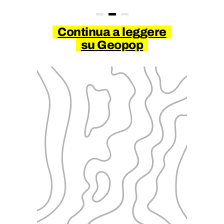
Continua a leggere
su Geopop