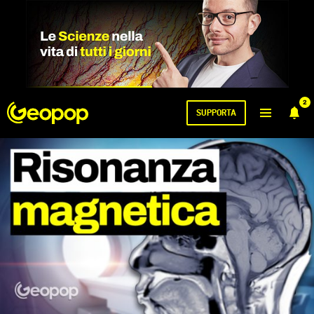
2
SUPPORTA