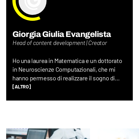
Giorgia Giulia Evangelista
Head of content development | Creator
Ho una laurea in Matematica e un dottorato
in Neuroscienze Computazionali, che mi
hanno permesso di realizzare il sogno di
diventare scienziata: per anni mi sono
[ALTRO]
dedicata alla ricerca, imparando il rigore del
metodo scientifico e la meraviglia di sentirsi
piccoli davanti alla vastità della conoscenza.
Dopo quasi otto anni all’estero, ho portato
questa esperienza anche fuori dai
laboratori: come docente, nel mondo delle