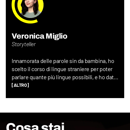
Veronica Miglio
Storyteller
Innamorata delle parole sin da bambina, ho
scelto il corso di lingue straniere per poter
parlare quante più lingue possibili, e ho dato
sfogo alla mia vena loquace grazie alla radio
[ALTRO]
universitaria. Amo raccontare curiosità
randomiche, la storia, l’entomologia e la
musica, soprattutto grunge e anni ‘60. Vivo
di corsa ma trovo sempre il tempo per
Cosa stai
scattare una fotografia!