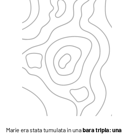
Marie era stata tumulata in una
bara tripla: una