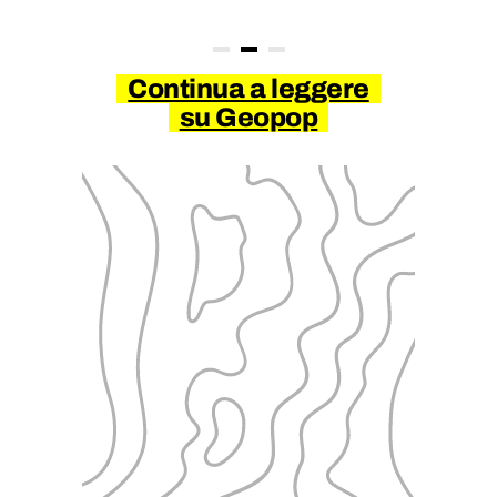
Continua a leggere
su Geopop