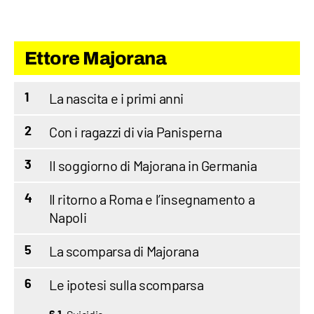
Ettore Majorana
La nascita e i primi anni
1
Con i ragazzi di via Panisperna
2
Il soggiorno di Majorana in Germania
3
Il ritorno a Roma e l’insegnamento a
4
Napoli
La scomparsa di Majorana
5
Le ipotesi sulla scomparsa
6