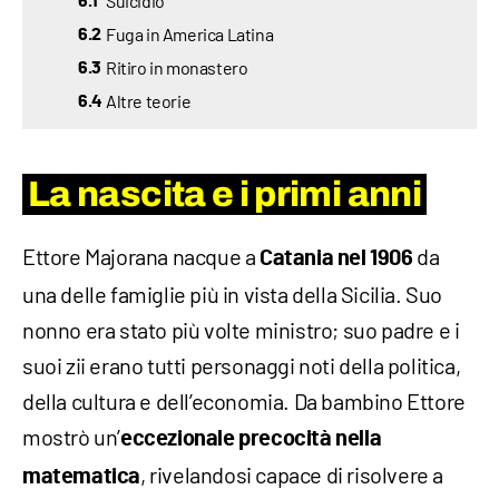
Suicidio
6.1
Fuga in America Latina
6.2
Ritiro in monastero
6.3
Altre teorie
6.4
La nascita e i primi anni
Ettore Majorana nacque a
da
Catania nel 1906
una delle famiglie più in vista della Sicilia. Suo
nonno era stato più volte ministro; suo padre e i
suoi zii erano tutti personaggi noti della politica,
della cultura e dell’economia. Da bambino Ettore
mostrò un’
eccezionale precocità nella
, rivelandosi capace di risolvere a
matematica