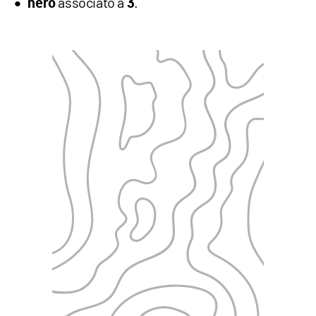
associato a
.
nero
3