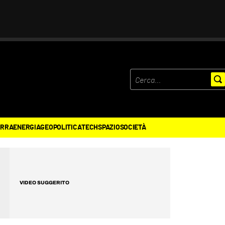
ERRA
ENERGIA
GEOPOLITICA
TECH
SPAZIO
SOCIETÀ
VIDEO SUGGERITO