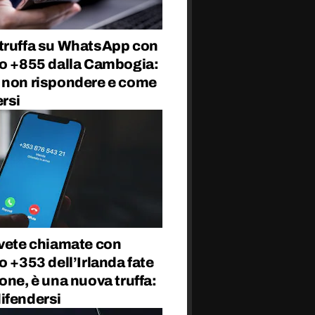
truffa su WhatsApp con
so +855 dalla Cambogia:
 non rispondere e come
rsi
evete chiamate con
o +353 dell’Irlanda fate
one, è una nuova truffa:
ifendersi