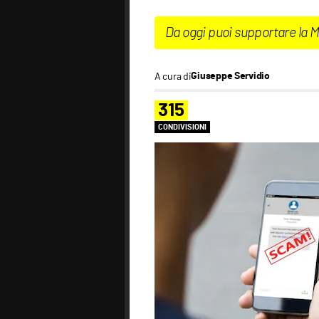
Da oggi puoi supportare la 
A cura di
Giuseppe Servidio
315
CONDIVISIONI