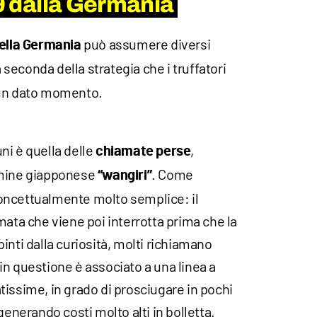
49 dalla Germania
può assumere diversi
della Germania
a seconda della strategia che i truffatori
 un dato momento.
ni è quella delle
,
chiamate perse
rmine giapponese
. Come
“wangiri”
oncettualmente molto semplice: il
mata che viene poi interrotta prima che la
inti dalla curiosità, molti richiamano
n questione è associato a una linea a
issime, in grado di prosciugare in pochi
generando costi molto alti in bolletta.