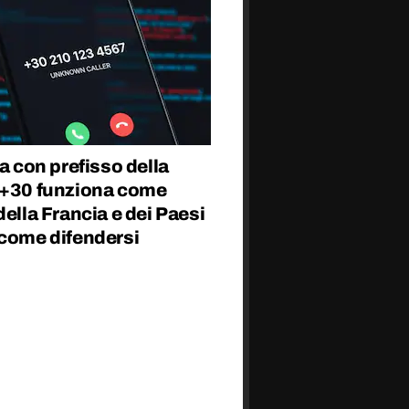
fa con prefisso della
 +30 funziona come
della Francia e dei Paesi
 come difendersi