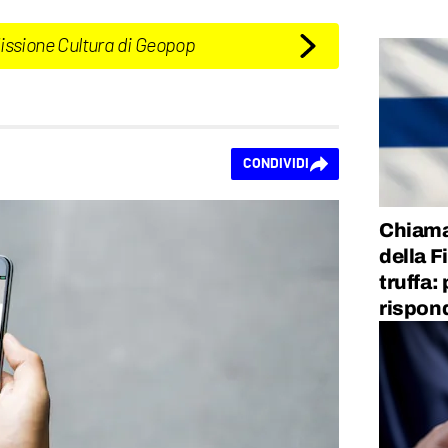
Missione Cultura di Geopop
CONDIVIDI
Chiama
della F
truffa:
rispon