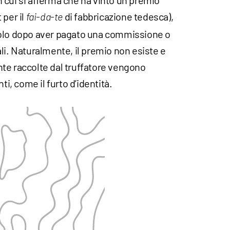
 cui si afferma che ha vinto un premio
 per il
di fabbricazione tedesca),
fai-da-te
solo dopo aver pagato una commissione o
li. Naturalmente, il premio non esiste e
te raccolte dal truffatore vengono
ti, come il furto d’identità.