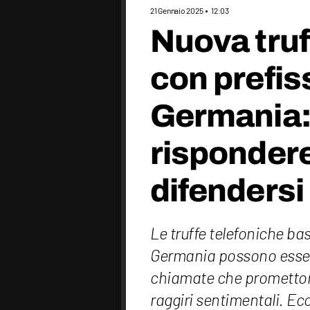
21 Gennaio 2025
12:03
Nuova truf
con prefis
Germania:
risponder
difendersi
Le truffe telefoniche bas
Germania possono esser
chiamate che promettono 
raggiri sentimentali. Ec