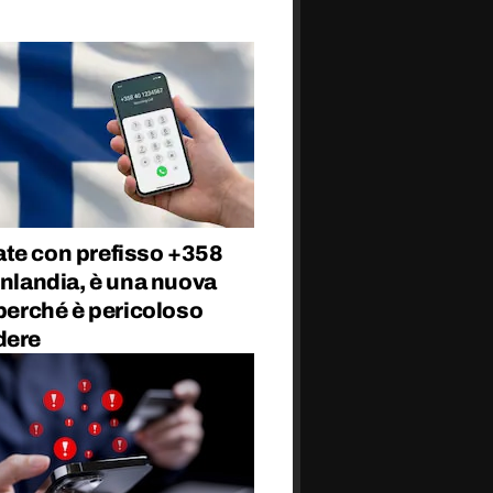
te con prefisso +358
inlandia, è una nuova
 perché è pericoloso
dere