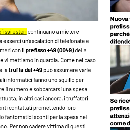
Nuova 
prefis
fissi esteri
continuano a mietere
perché
 esserci un'escalation di telefonate e
difende
meri con il
della
prefisso +49 (0049)
e vi mettiamo in guardia. Come nel caso
e la
può assumere varie
truffa del +49
nali informatici fanno uno squillo per
are il numero e sobbarcarsi una spesa
tuata; in altri casi ancora, i truffatori
Se ric
enti contattati promettendo loro
prefiss
attenzi
o fantomatici sconti per la spesa nel
come d
no. Per non cadere vittima di questi