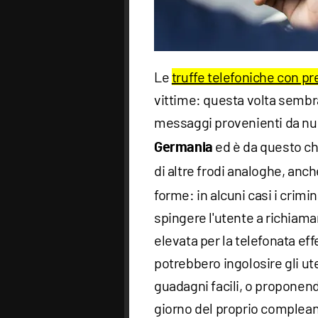
Le
truffe telefoniche con pre
vittime: questa volta sembra
messaggi provenienti da nu
ed è da questo ch
Germania
di altre frodi analoghe, anch
forme: in alcuni casi i crimi
spingere l'utente a richiam
elevata per la telefonata effet
potrebbero ingolosire gli ut
guadagni facili, o proponend
giorno del proprio complean