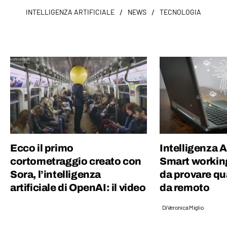
/
/
INTELLIGENZA ARTIFICIALE
NEWS
TECNOLOGIA
Ecco il primo
Intelligenza Ar
cortometraggio creato con
Smart working
Sora, l’intelligenza
da provare qu
artificiale di OpenAI: il video
da remoto
Di
Veronica Miglio