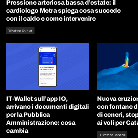
Pressione arteriosa bassa d’estate: il
cardiologo Metra spiega cosa succede
con il caldo e come intervenire
Di
Matteo Galbiati
IT-Wallet sull’app IO,
Nuova eruzion
arrivano i documenti digitali
con fontane d
per la Pubblica
di ceneri, st
Amministrazione: cosa
ai voli per Ca
cambia
Di
Stefano Gandelli