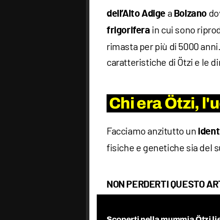
a
do
dell’Alto Adige
Bolzano
in cui sono ripro
frigorifera
rimasta per più di 5000 anni
caratteristiche di Ötzi e le 
Chi era Ötzi, l
Facciamo anzitutto un
ident
fisiche e genetiche sia del
NON PERDERTI QUESTO AR
Scoperti nella mummia Ötzi lie