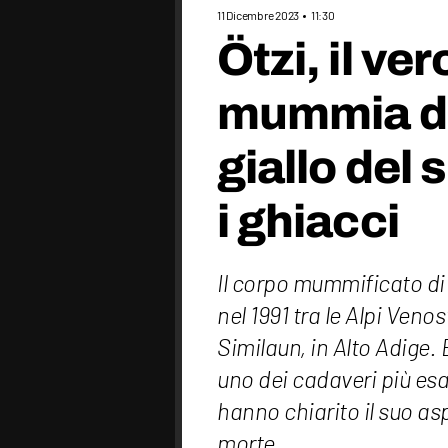
11 Dicembre 2023
11:30
Ötzi, il ve
mummia del
giallo del 
i ghiacci
Il corpo mummificato di Ö
nel 1991 tra le Alpi Venos
Similaun, in Alto Adige
uno dei cadaveri più es
hanno chiarito il suo as
morte.