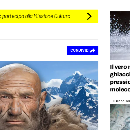
: partecipa alla Missione Cultura
CONDIVIDI
Il vero 
ghiacci
pressio
moleco
Di
Filippo Bo