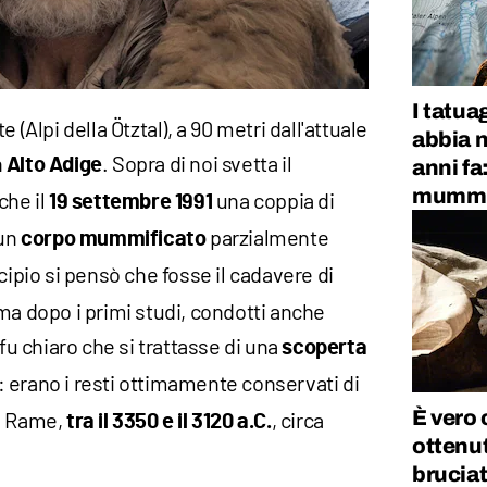
I tatuag
 (Alpi della Ötztal), a 90 metri dall'attuale
abbia n
n
. Sopra di noi svetta il
Alto Adige
anni fa
mumm
 che il
una coppia di
19 settembre 1991
 un
parzialmente
corpo mummificato
ncipio si pensò che fosse il cadavere di
ma dopo i primi studi, condotti anche
 fu chiaro che si trattasse di una
scoperta
: erano i resti ottimamente conservati di
È vero 
el Rame,
, circa
tra il 3350 e il 3120 a.C.
ottenu
bruciat