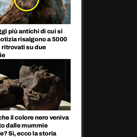
gi più antichi di cui si
otizia risalgono a 5000
: ritrovati su due
ie
che il colore nero veniva
to dalle mummie
e? Sì, ecco la storia