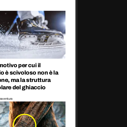
motivo per cui il
o è scivoloso non è la
ne, ma la struttura
lare del ghiaccio
naventura