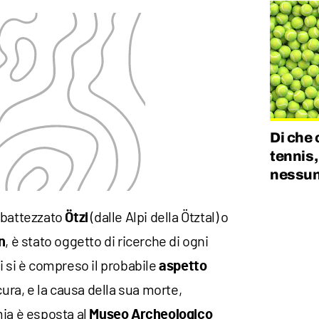
Di che 
tennis,
nessun
ibattezzato
(dalle Alpi della Ötztal) o
Ötzi
, è stato oggetto di ricerche di ogni
n
i si è compreso il probabile
aspetto
scura, e la causa della sua morte,
ia è esposta al
Museo Archeologico