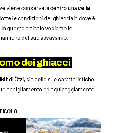
ve viene conservata dentro una
cella
dotte le condizioni del ghiacciaio dove è
. In questo articolo vediamo le
dinamiche del suo assassinio.
'uomo dei ghiacci
di Ötzi, sia delle sue caratteristiche
ikit
 suo abbigliamento ed equipaggiamento.
TICOLO
viti