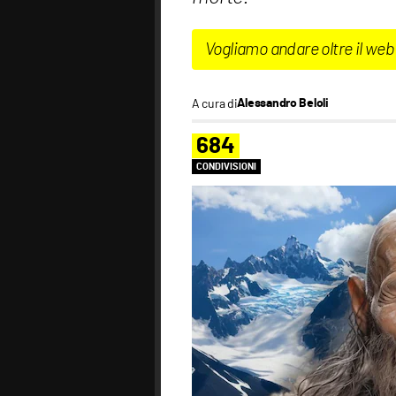
Vogliamo andare oltre il web
A cura di
Alessandro Beloli
684
CONDIVISIONI