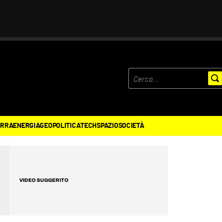
ERRA
ENERGIA
GEOPOLITICA
TECH
SPAZIO
SOCIETÀ
VIDEO SUGGERITO