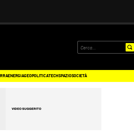
ERRA
ENERGIA
GEOPOLITICA
TECH
SPAZIO
SOCIETÀ
VIDEO SUGGERITO