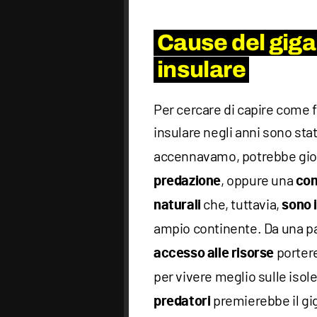
Cause del gig
insulare
Per cercare di capire come 
insulare negli anni sono st
accennavamo, potrebbe gio
, oppure una
predazione
com
che, tuttavia,
naturali
sono i
ampio continente. Da una par
portere
accesso alle risorse
per vivere meglio sulle isole
premierebbe il gi
predatori