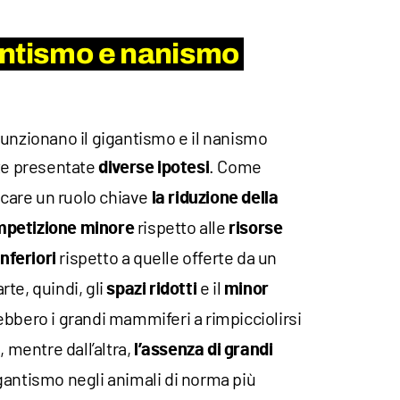
antismo e nanismo
funzionano il gigantismo e il nanismo
ate presentate
. Come
diverse ipotesi
care un ruolo chiave
la riduzione della
rispetto alle
petizione minore
risorse
rispetto a quelle offerte da un
nferiori
te, quindi, gli
e il
spazi ridotti
minor
bbero i grandi mammiferi a rimpicciolirsi
, mentre dall’altra,
l’assenza di grandi
gantismo negli animali di norma più