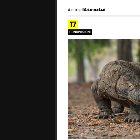
A cura di
Arianna Izzi
17
CONDIVISIONI