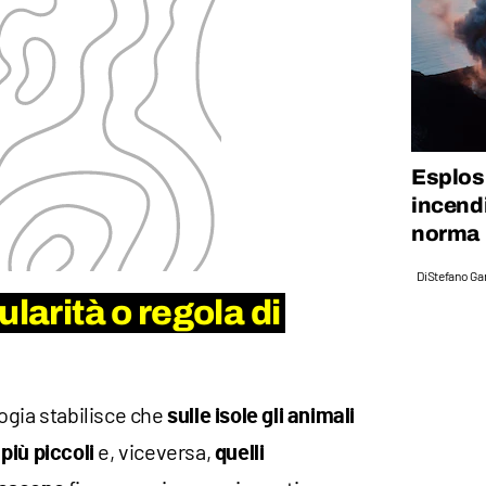
Esplosi
incendi
norma
Di
Stefano Gan
ularità o regola di
ogia stabilisce che
sulle isole
gli animali
e, viceversa,
più piccoli
quelli