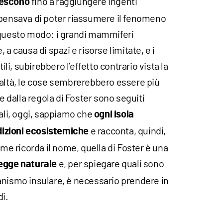
fino a raggiungere ingenti
rescono
 pensava di poter riassumere il fenomeno
 questo modo: i grandi mammiferi
 a causa di spazi e risorse limitate, e i
tili, subirebbero l’effetto contrario vista la
ealtà, le cose sembrerebbero essere più
re dalla regola di Foster sono seguiti
uali, oggi, sappiamo che
ogni isola
e racconta, quindi,
izioni ecosistemiche
ome ricorda il nome, quella di Foster è una
e, per spiegare quali sono
egge naturale
anismo insulare, è necessario prendere in
di.