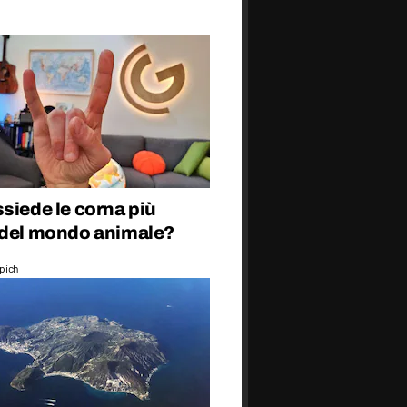
siede le corna più
 del mondo animale?
epich