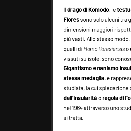
Il
, le
drago di Komodo
testu
sono solo alcuni tra g
Flores
dimensioni maggiori rispetto
più vasti. Allo stesso modo, 
quelli di
o
Homo floresiensis
vissuti su isole, sono conosc
Gigantismo e nanismo insu
, e rappre
stessa medaglia
studiata, la cui spiegazion
o
dell’insularità
regola di F
nel 1964 attraverso uno stu
si tratta.