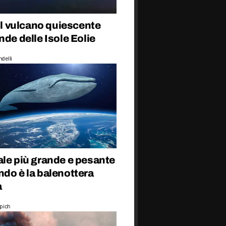
 il vulcano quiescente
nde delle Isole Eolie
delli
ale più grande e pesante
do è la balenottera
a
epich