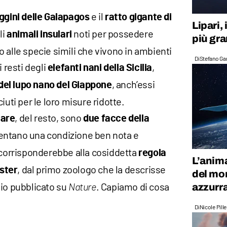
e il
ggini delle Galapagos
ratto gigante di
Lipari,
li
noti per possedere
animali insulari
più gra
 alle specie simili che vivono in ambienti
Di
Stefano Gan
i resti degli
,
elefanti nani della Sicilia
, anch’essi
del lupo nano del Giappone
iuti per le loro misure ridotte.
, del resto, sono
lare
due facce della
sentano una condizione ben nota e
e corrisponderebbe alla cosiddetta
regola
L’anim
, dal primo zoologo che la descrisse
oster
del mon
dio pubblicato su
. Capiamo di cosa
azzurr
Nature
Di
Nicole Pill