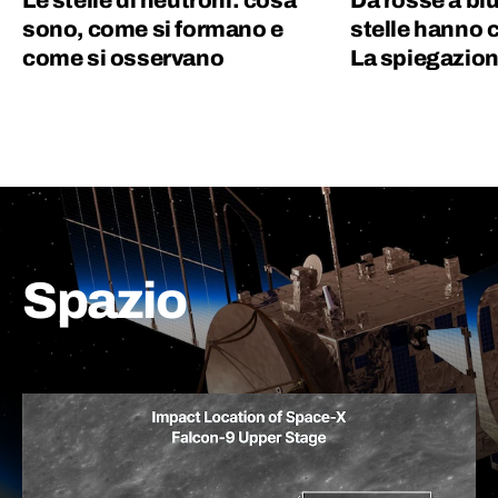
Le stelle di neutroni: cosa
Da rosse a blu
sono, come si formano e
stelle hanno c
come si osservano
La spiegazion
Spazio