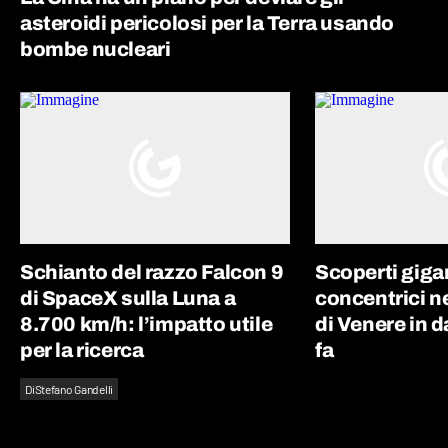
asteroidi pericolosi per la Terra usando
bombe nucleari
Schianto del razzo Falcon 9
Scoperti giga
di SpaceX sulla Luna a
concentrici n
8.700 km/h: l’impatto utile
di Venere in d
per la ricerca
fa
Di
Stefano Gandelli