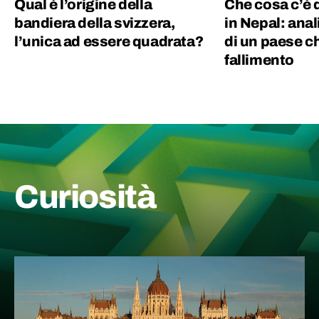
Qual è l’origine della
Che cosa c’è d
bandiera della svizzera,
in Nepal: anal
l’unica ad essere quadrata?
di un paese ch
fallimento
Curiosità