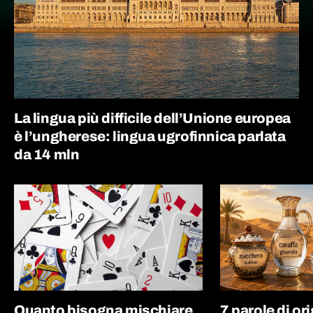
La lingua più difficile dell’Unione europea
è l’ungherese: lingua ugrofinnica parlata
da 14 mln
Quanto bisogna mischiare
7 parole di or