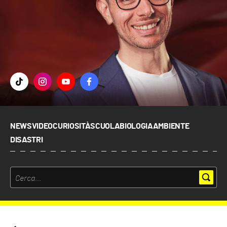
NEWS
VIDEO
CURIOSITÀ
SCUOLA
BIOLOGIA
AMBIENTE
DISASTRI