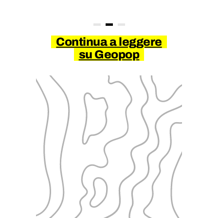
Continua a leggere
su Geopop