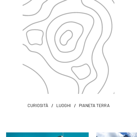
/
/
CURIOSITÀ
LUOGHI
PIANETA TERRA