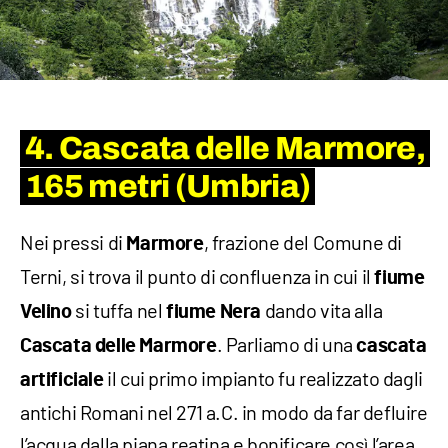
4. Cascata delle Marmore,
165 metri (Umbria)
Nei pressi di
, frazione del Comune di
Marmore
Terni, si trova il punto di confluenza in cui il
fiume
si tuffa nel
dando vita alla
Velino
fiume Nera
. Parliamo di una
Cascata delle Marmore
cascata
il cui primo impianto fu realizzato dagli
artificiale
antichi Romani nel 271 a.C. in modo da far defluire
l’acqua dalla piana reatina e bonificare così l’area.