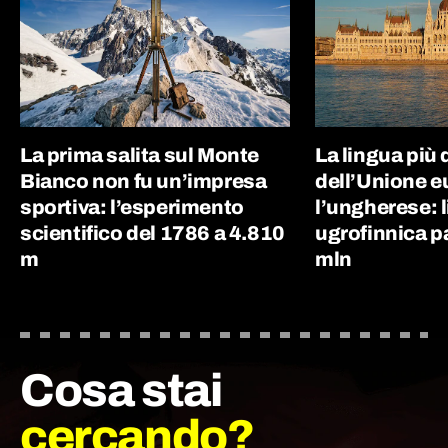
La prima salita sul Monte
La lingua più d
Bianco non fu un’impresa
dell’Unione e
sportiva: l’esperimento
l’ungherese: 
scientifico del 1786 a 4.810
ugrofinnica p
m
mln
Cosa stai
cercando?