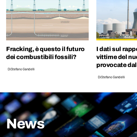
connessi tra di loro.
Fracking, è questo il futuro
I dati sul rapp
dei combustibili fossili?
vittime del nu
provocate dall
Di
Stefano Gandelli
Di
Stefano Gandelli
News