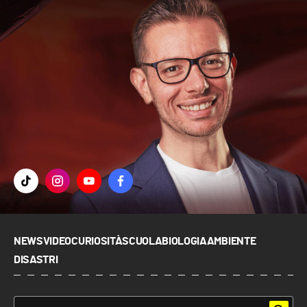
NEWS
VIDEO
CURIOSITÀ
SCUOLA
BIOLOGIA
AMBIENTE
DISASTRI