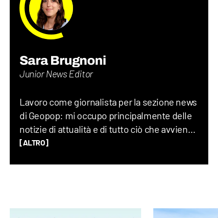
Sara Brugnoni
Junior News Editor
Lavoro come giornalista per la sezione news
di Geopop: mi occupo principalmente delle
notizie di attualità e di tutto ciò che avviene
sul Pianeta Terra, dalla geopolitica allo
[ALTRO]
spazio, fino alla società nel suo complesso.
Ho lavorato per un quotidiano economico e
ho una laurea magistrale in Scienze
Politiche, grazie alla quale ho capito quanto
gli eventi del mondo siano profondamente