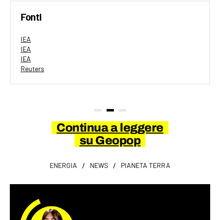
Fonti
IEA
IEA
IEA
Reuters
Continua a leggere
su Geopop
/
/
ENERGIA
NEWS
PIANETA TERRA