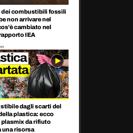
o dei combustibili fossili
e non arrivare nel
cos’è cambiato nel
rapporto IEA
oni
ibile dagli scarti del
 della plastica: ecco
 plasmix da rifiuto
 una risorsa