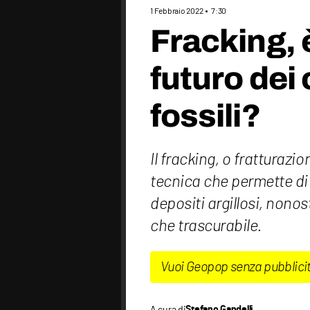
1 Febbraio 2022
7:30
Fracking, è
futuro dei
fossili?
Il fracking, o fratturazi
tecnica che permette di 
depositi argillosi, nonos
che trascurabile.
Vuoi Geopop senza pubblici
A cura di
Stefano Gandelli