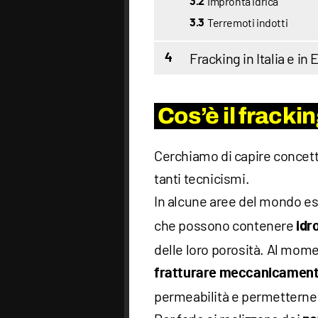
Impronta idrica
3.2
Terremoti indotti
3.3
Fracking in Italia e in
4
Cos’è il fracki
Cerchiamo di capire concettu
tanti tecnicismi.
In alcune aree del mondo es
che possono contenere
idr
delle loro porosità. Al mome
fratturare meccanicamente
permeabilità e permetterne l