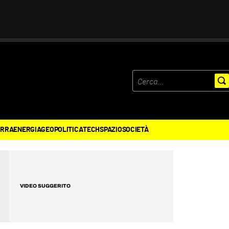
ERRA
ENERGIA
GEOPOLITICA
TECH
SPAZIO
SOCIETÀ
VIDEO SUGGERITO