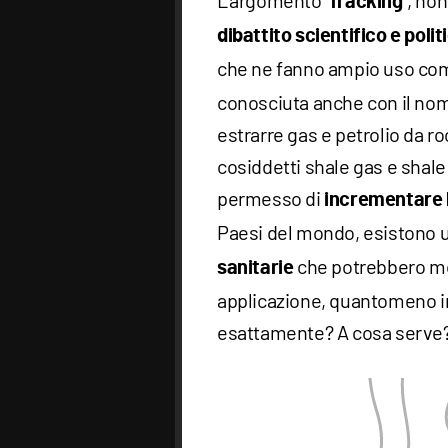
L’argomento “
”, non
fracking
dibattito scientifico
e polit
che ne fanno ampio uso com
conosciuta anche con il nome
estrarre gas e petrolio da r
cosiddetti shale gas e shale
permesso di
incrementare l
Paesi del mondo, esistono u
che potrebbero met
sanitarie
applicazione, quantomeno in I
esattamente? A cosa serve? E