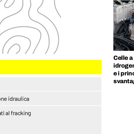
Celle a
idrogen
e i pri
svanta
ione idraulica
ti al fracking