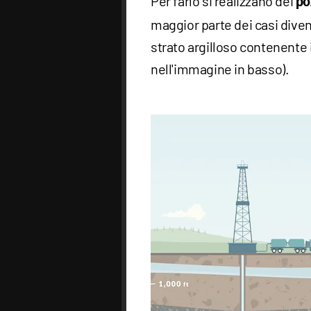
Per farlo si realizzano dei
po
maggior parte dei casi diven
strato argilloso contenente 
nell'immagine in basso).