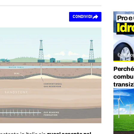
CONDIVIDI
Perché 
combust
transi