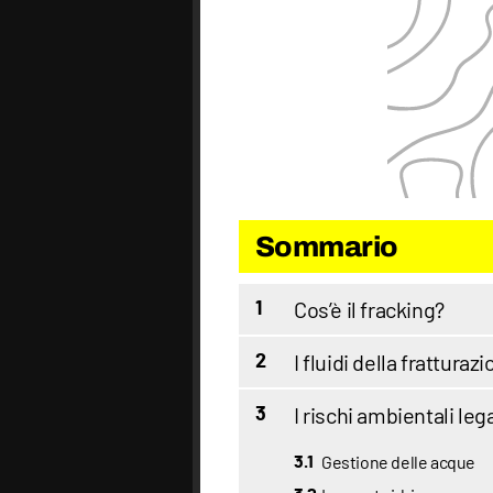
Sommario
Cos’è il fracking?
1
I fluidi della fratturaz
2
I rischi ambientali lega
3
Gestione delle acque
3.1