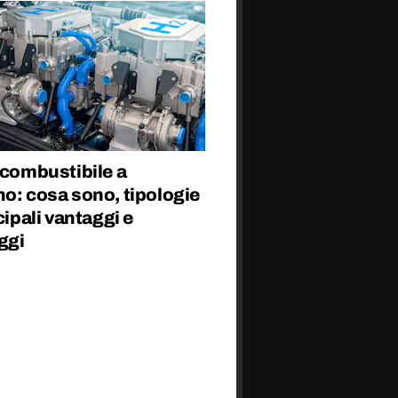
 combustibile a
o: cosa sono, tipologie
ncipali vantaggi e
ggi