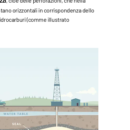
, cioè delle perforazioni, che nella
zzi
tano orizzontali in corrispondenza dello
idrocarburi (comme illustrato