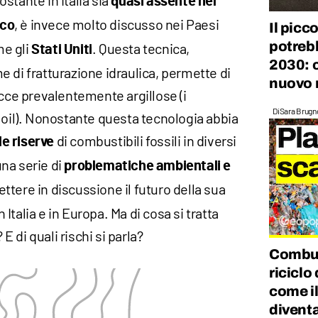
ostante in Italia sia
quasi assente nel
, è invece molto discusso nei Paesi
ico
Il picc
potrebb
e gli
. Questa tecnica,
Stati Uniti
2030: 
 di fratturazione idraulica, permette di
nuovo 
occe prevalentemente argillose (i
Di
Sara Brugn
 oil). Nonostante questa tecnologia abbia
di combustibili fossili in diversi
e riserve
na serie di
problematiche ambientali e
tere in discussione il futuro della sua
talia e in Europa. Ma di cosa si tratta
 di quali rischi si parla?
Combust
riciclo
come il
diventa