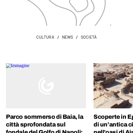
/
/
CULTURA
NEWS
SOCIETÀ
Parco sommerso di Baia, la
Scoperte in Eg
città sprofondata sul
di un’antica c
fondale del Golfo di Napoli:
nell’oasi di A