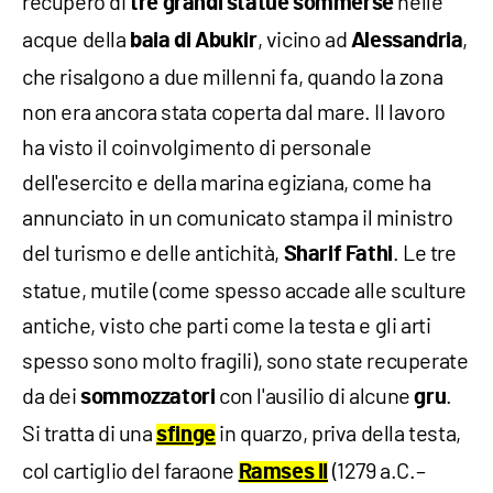
recupero di
nelle
tre grandi statue sommerse
acque della
, vicino ad
,
baia di Abukir
Alessandria
che risalgono a due millenni fa, quando la zona
non era ancora stata coperta dal mare. Il lavoro
ha visto il coinvolgimento di personale
dell'esercito e della marina egiziana, come ha
annunciato in un comunicato stampa il ministro
del turismo e delle antichità,
. Le tre
Sharif Fathi
statue, mutile (come spesso accade alle sculture
antiche, visto che parti come la testa e gli arti
spesso sono molto fragili), sono state recuperate
da dei
con l'ausilio di alcune
.
sommozzatori
gru
Si tratta di una
in quarzo, priva della testa,
sfinge
col cartiglio del faraone
(1279 a.C.–
Ramses II