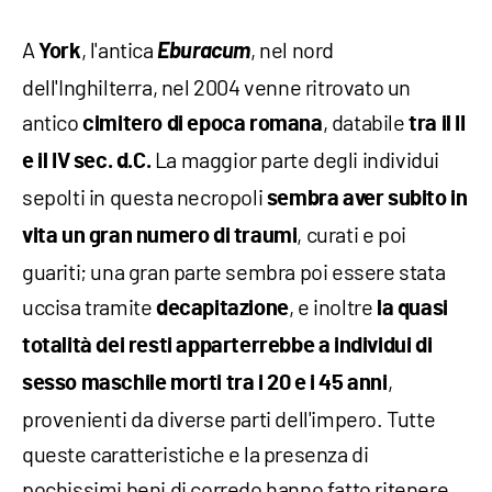
A
, l'antica
Eburacum
, nel nord
York
dell'Inghilterra, nel 2004 venne ritrovato un
antico
, databile
cimitero di epoca romana
tra il II
La maggior parte degli individui
e il IV sec. d.C.
sepolti in questa necropoli
sembra aver subito in
, curati e poi
vita un gran numero di traumi
guariti; una gran parte sembra poi essere stata
uccisa tramite
, e inoltre
decapitazione
la quasi
totalità dei resti apparterrebbe a individui di
,
sesso maschile morti tra i 20 e i 45 anni
provenienti da diverse parti dell'impero. Tutte
queste caratteristiche e la presenza di
pochissimi beni di corredo hanno fatto ritenere