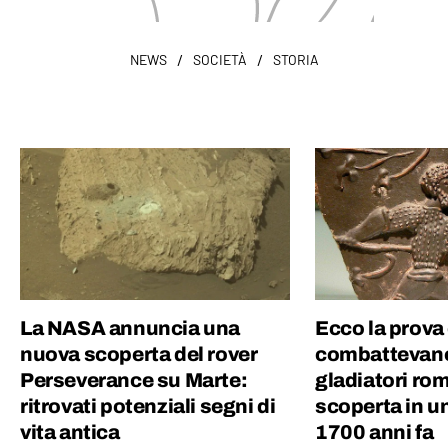
/
/
NEWS
SOCIETÀ
STORIA
La NASA annuncia una
Ecco la prova 
nuova scoperta del rover
combattevano
Perseverance su Marte:
gladiatori rom
ritrovati potenziali segni di
scoperta in un
vita antica
1700 anni fa