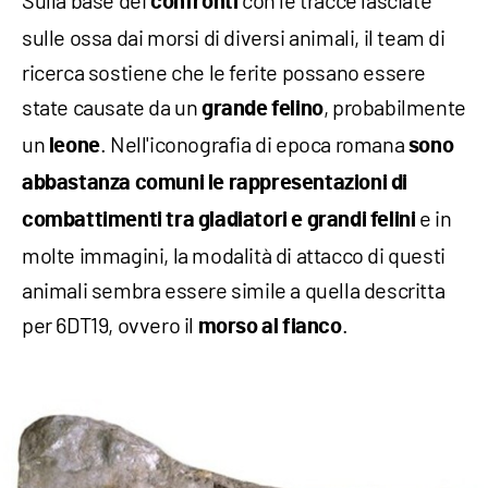
Sulla base dei
con le tracce lasciate
confronti
sulle ossa dai morsi di diversi animali, il team di
ricerca sostiene che le ferite possano essere
state causate da un
, probabilmente
grande felino
un
. Nell'iconografia di epoca romana
leone
sono
abbastanza comuni le rappresentazioni di
e in
combattimenti tra gladiatori e grandi felini
molte immagini, la modalità di attacco di questi
animali sembra essere simile a quella descritta
per 6DT19, ovvero il
.
morso al fianco