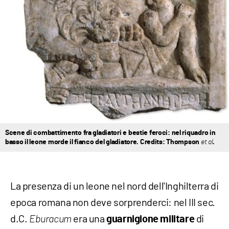
Scene di combattimento fra gladiatori e bestie feroci: nel riquadro in
basso il leone morde il fianco del gladiatore. Credits: Thompson
et al
.
La presenza di un leone nel nord dell'Inghilterra di
epoca romana non deve sorprenderci: nel III sec.
d.C.
era una
di
Eburacum
guarnigione militare