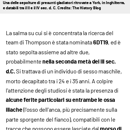
Una delle sepolture di presunti gladiatori ritrovate a York, in Inghilterra,
e databili tra il II e il IV sec. d. C. Credits: The History Blog
La salma su cui si è concentrata la ricerca del
team di Thompson è stata nominata
, ed è
6DT19
stato sepolta assieme ad altre due,
probabilmente
nella seconda metà del III sec.
Si trattava di un individuo di sesso maschile,
d.C.
morto decapitato tra i 24 e i 35 anni. A colpire
l'attenzione degli studiosi è stata la presenza di
alcune ferite particolari su entrambe le ossa
(l'osso dell'anca, più precisamente sulla
iliache
parte sporgente del fianco), compatibili con le
tracce che possono essere lasciate dal
morso di