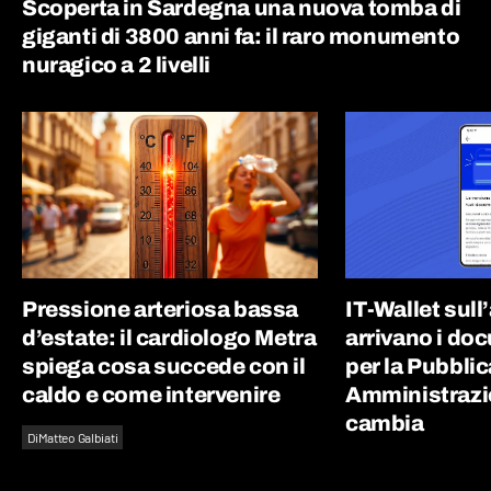
Scoperta in Sardegna una nuova tomba di
giganti di 3800 anni fa: il raro monumento
nuragico a 2 livelli
Pressione arteriosa bassa
IT-Wallet sull
d’estate: il cardiologo Metra
arrivano i doc
spiega cosa succede con il
per la Pubblic
caldo e come intervenire
Amministrazi
cambia
Di
Matteo Galbiati