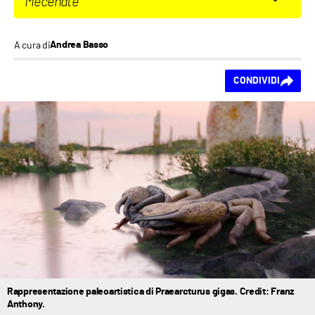
Mecenate
A cura di
Andrea Basso
Ti piace questo
CONDIVIDI
contenuto?
Rappresentazione paleoartistica di Praearcturus gigas. Credit: Franz
Anthony.