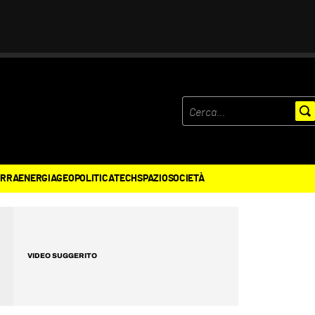
ERRA
ENERGIA
GEOPOLITICA
TECH
SPAZIO
SOCIETÀ
VIDEO SUGGERITO