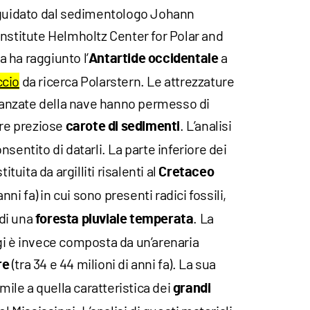
 guidato dal sedimentologo Johann
Institute Helmholtz Center for Polar and
 ha raggiunto l’
a
Antartide occidentale
ccio
da ricerca Polarstern. Le attrezzature
anzate della nave hanno permesso di
ere preziose
. L’analisi
carote di sedimenti
sentito di datarli. La parte inferiore dei
ituita da argilliti risalenti al
Cretaceo
anni fa) in cui sono presenti radici fossili,
 di una
. La
foresta pluviale temperata
gi è invece composta da un’arenaria
(tra 34 e 44 milioni di anni fa). La sua
re
imile a quella caratteristica dei
grandi