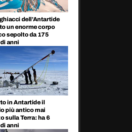
 ghiacci dell’Antartide
to un enorme corpo
co sepolto da 175
 di anni
o in Antartide il
o più antico mai
to sulla Terra: ha 6
 di anni