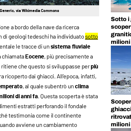
5 Generic, via Wikimedia Commons
Sotto i
scoper
one a bordo della nave da ricerca
graniti
m di geologi tedeschi ha individuato
sotto
milioni
ntale le tracce di un
sistema fluviale
ca chiamata
, più precisamente a
Eocene
i ritiene che questo si sviluppasse per
più
a ricoperto dai ghiacci. All’epoca, infatti,
, al quale subentrò un
temperato
clima
. Questa scoperta è stata
ilioni di anni fa
Scopert
edimenti estratti perforando il fondale
ghiacci
ché testimonia come il continente
ritrova
 quando avviene un cambiamento
milioni