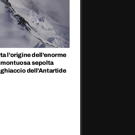
a l’origine dell’enorme
 montuosa sepolta
l ghiaccio dell’Antartide