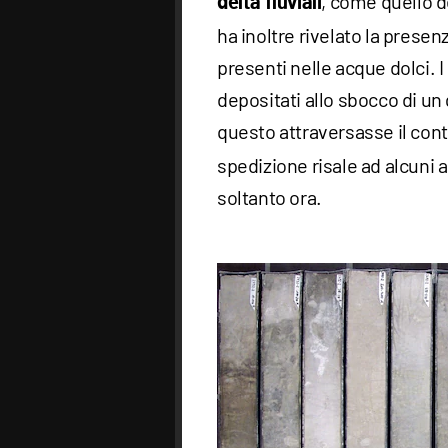
, come quello de
delta fluviali
ha inoltre rivelato la presen
presenti nelle acque dolci. I
depositati allo sbocco di un 
questo attraversasse il con
spedizione risale ad alcuni an
soltanto ora.