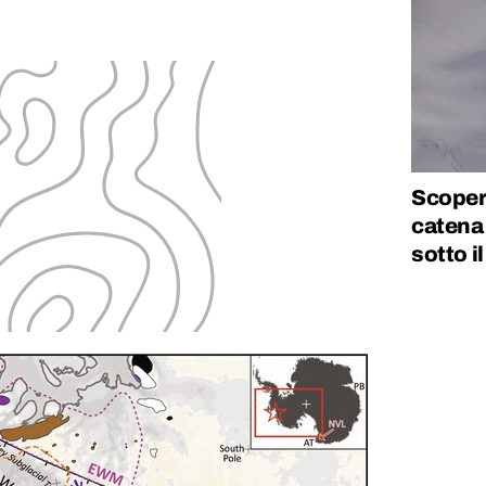
Scopert
catena
sotto i