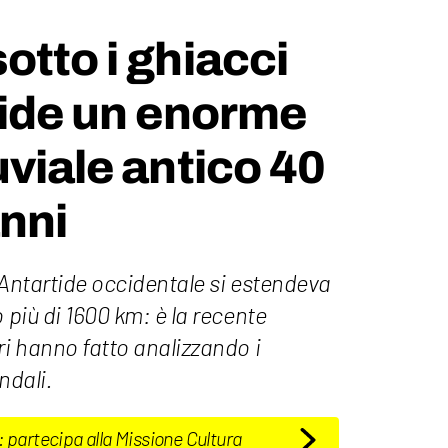
otto i ghiacci
tide un enorme
uviale antico 40
anni
l'Antartide occidentale si estendeva
 più di 1600 km: è la recente
ri hanno fatto analizzando i
ndali.
: partecipa alla Missione Cultura