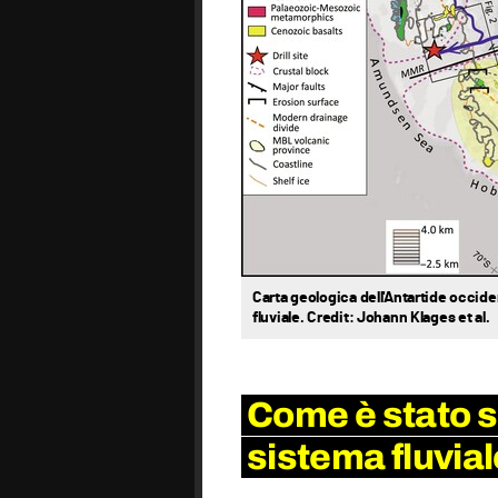
Carta geologica dell'Antartide occiden
fluviale. Credit: Johann Klages et al.
Come è stato s
sistema fluvial