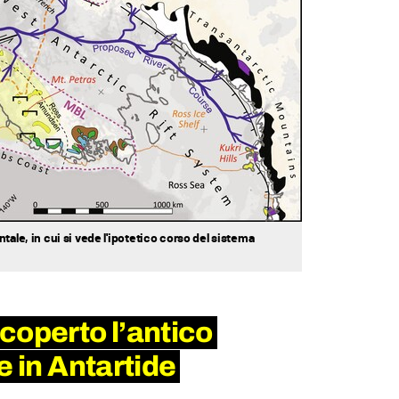
tale, in cui si vede l'ipotetico corso del sistema
coperto l’antico
e in Antartide