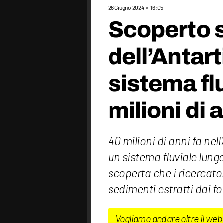
26 Giugno 2024
16:05
Scoperto s
dell’Antar
sistema fl
milioni di 
40 milioni di anni fa nel
un sistema fluviale lungo
scoperta che i ricercato
sedimenti estratti dai fo
Vogliamo andare oltre il web