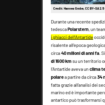
Credit: Hannes Grobe, CC BY–SA 2.
Durante una recente spedizi
tedesca
, un tea
Polarstern
i ghiacci dell'Antartide
occide
risalente all’epoca geologi
circa
. S
40 milioni di anni fa
su un territorio or
di 1600 km
l’Antartide aveva un
clima 
a partire da circa
polare
34 m
fatta grazie all’analisi dei s
marino ed è importante per
antartico può trasformarsi