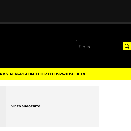
ERRA
ENERGIA
GEOPOLITICA
TECH
SPAZIO
SOCIETÀ
VIDEO SUGGERITO