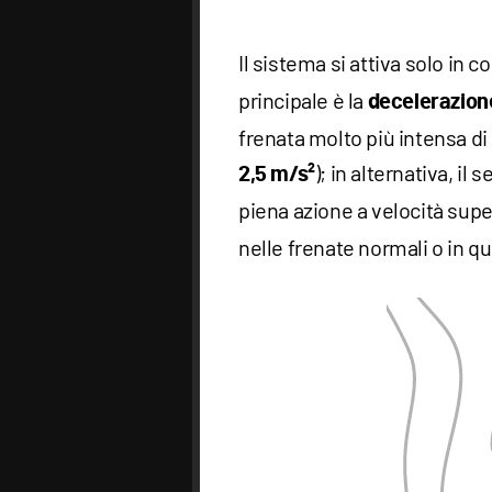
Il sistema si attiva solo in c
principale è la
decelerazion
frenata molto più intensa di 
); in alternativa, i
2,5
m/s²
piena azione a velocità super
nelle frenate normali o in qu