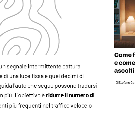
Come f
e come 
 un segnale intermittente cattura
ascolt
 di una luce fissa e quei decimi di
Di
Stefano Gan
uida l'auto che segue possono tradursi
in più. L'obiettivo è
ridurre il numero di
identi più frequenti nel traffico veloce o