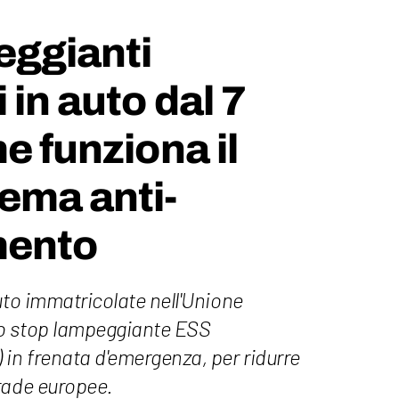
eggianti
 in auto dal 7
e funziona il
ema anti-
ento
uto immatricolate nell'Unione
o stop lampeggiante ESS
in frenata d'emergenza, per ridurre
rade europee.