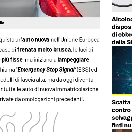
Alcoloc
lio.
disposi
di ebb
quista un'
nell'Unione Europea
auto nuova
della S
caso di
, le luci di
frenata molto brusca
, ma iniziano a
 più fisse
lampeggiare
chiama “
Emergency Stop Signal
” (ESS) ed
delli di fascia alta, ma da oggi diventa
r tutte le auto di nuova immatricolazione
rivate da omologazioni precedenti.
Scatta 
contro 
selvagg
finti n