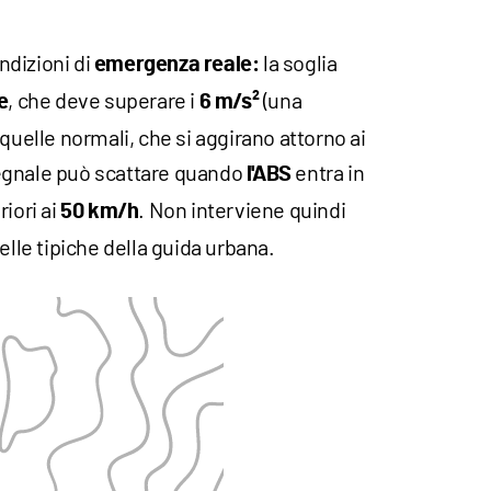
ondizioni di
la soglia
emergenza reale:
, che deve superare i
(una
e
6 m/s²
quelle normali, che si aggirano attorno ai
l segnale può scattare quando
entra in
l'ABS
iori ai
. Non interviene quindi
50 km/h
elle tipiche della guida urbana.