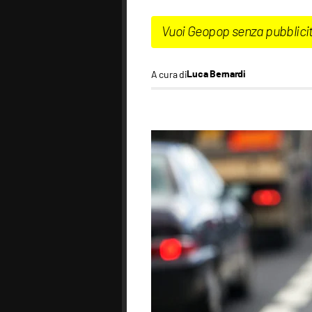
Vuoi Geopop senza pubblici
A cura di
Luca Bernardi