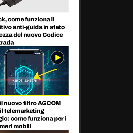
k, come funziona il
tivo anti-guida in stato
rezza del nuovo Codice
trada
il nuovo filtro AGCOM
il telemarketing
io: come funziona per i
umeri mobili