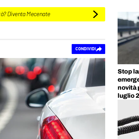
tà? Diventa Mecenate
CONDIVIDI
Stop la
emerge
novità 
luglio