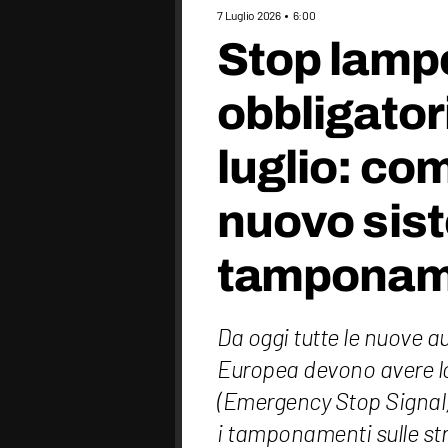
7 Luglio 2026
6:00
Stop lamp
obbligatori
luglio: com
nuovo sist
tamponam
Da oggi tutte le nuove a
Europea devono avere l
(Emergency Stop Signal) 
i tamponamenti sulle st