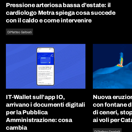
Pressione arteriosa bassa d’estate: il
cardiologo Metra spiega cosa succede
con il caldo e come intervenire
Di
Matteo Galbiati
IT-Wallet sull’app IO,
Nuova eruzion
arrivano i documenti digitali
con fontane d
per la Pubblica
di ceneri, st
Amministrazione: cosa
ai voli per Ca
cambia
Di
Stefano Gandelli