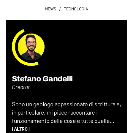
/
NEWS
TECNOLOGIA
Stefano Gandelli
Creator
Sono un geologo appassionato di scrittura e,
in particolare, mi piace raccontare il
funzionamento delle cose e tutte quelle
storie assurde (ma vere) che accadono nel
[ALTRO]