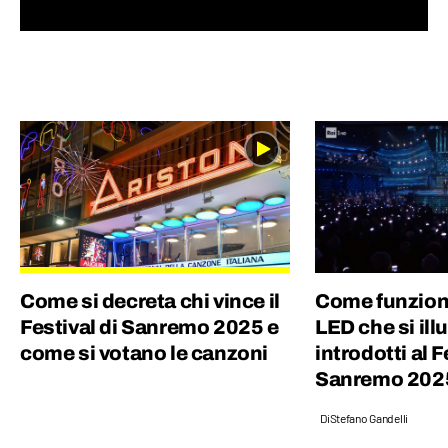
mondo ogni giorno. Credo che uno degli
elementi chiave per creare un buon
contenuto sia mescolare scienza e cultura
“pop”: proprio per questo motivo amo
guardare film, andare ai concerti e
collezionare dischi in vinile.
Come si decreta chi vince il
Come funziona
Festival di Sanremo 2025 e
LED che si il
come si votano le canzoni
introdotti al F
Sanremo 202
Di
Stefano Gandelli