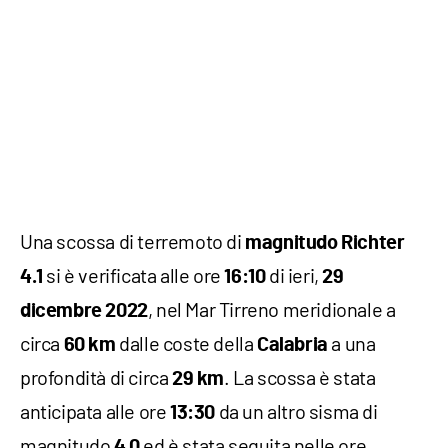
Una scossa di terremoto di
magnitudo Richter
si è verificata alle ore
di ieri,
4.1
16:10
29
, nel Mar Tirreno meridionale a
dicembre 2022
circa
dalle coste della
a una
60 km
Calabria
profondità di circa
. La scossa è stata
29 km
anticipata alle ore
da un altro sisma di
13:30
magnitudo
ed è stata seguita nelle ore
4.0