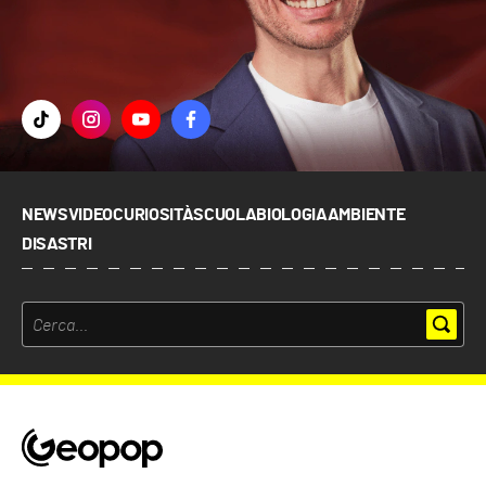
NEWS
VIDEO
CURIOSITÀ
SCUOLA
BIOLOGIA
AMBIENTE
DISASTRI