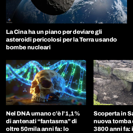
La Cina ha un piano per deviare gli
asteroidi pericolosi per la Terra usando
bombe nucleari
Nel DNA umano c’è l’1,1%
Scoperta in 
di antenati “fantasma” di
nuova tomba d
oltre 50mila anni fa: lo
3800 anni fa: i