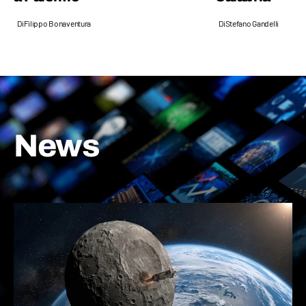
Di
Filippo Bonaventura
Di
Stefano Gandelli
News