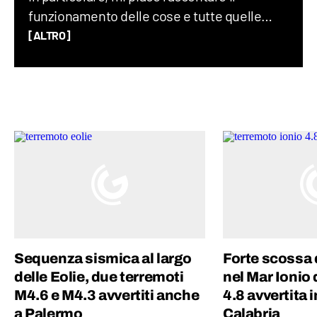
funzionamento delle cose e tutte quelle
storie assurde (ma vere) che accadono nel
[ALTRO]
mondo ogni giorno. Credo che uno degli
elementi chiave per creare un buon
contenuto sia mescolare scienza e cultura
“pop”: proprio per questo motivo amo
guardare film, andare ai concerti e
collezionare dischi in vinile.
Sequenza sismica al largo
Forte scossa 
delle Eolie, due terremoti
nel Mar Ionio
M4.6 e M4.3 avvertiti anche
4.8 avvertita i
a Palermo
Calabria