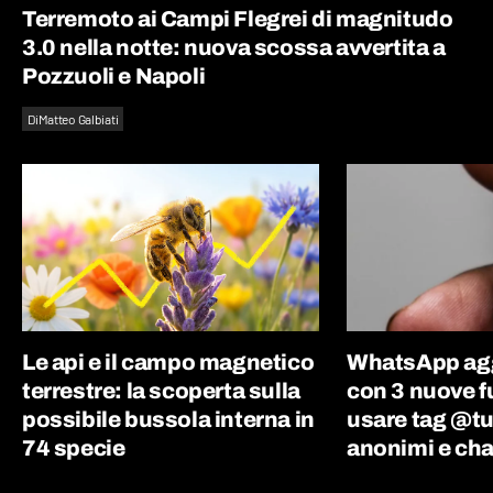
Terremoto ai Campi Flegrei di magnitudo
3.0 nella notte: nuova scossa avvertita a
Pozzuoli e Napoli
Di
Matteo Galbiati
Le api e il campo magnetico
WhatsApp agg
terrestre: la scoperta sulla
con 3 nuove f
possibile bussola interna in
usare tag @tu
74 specie
anonimi e cha