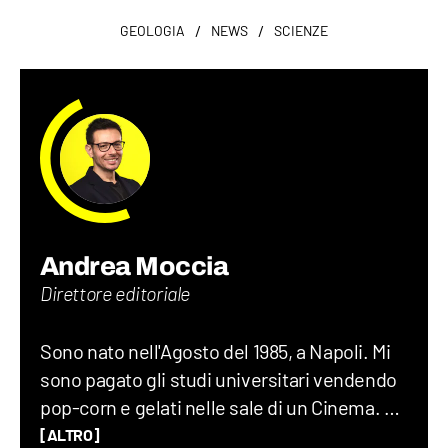
/
/
GEOLOGIA
NEWS
SCIENZE
Andrea Moccia
Direttore editoriale
Sono nato nell'Agosto del 1985, a Napoli. Mi
sono pagato gli studi universitari vendendo
pop-corn e gelati nelle sale di un Cinema. Ho
lavorato per dieci anni in giro per il mondo, di
[ALTRO]