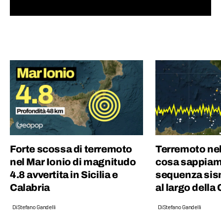
cui sette all'Istituto nazionale francese
dell'energia, in qualità di geologo e team
manager. Nel 2018 a Parigi, per gioco, è nata
Geopop, diventata nel 2021 una azienda del
gruppo Ciaopeople. Sono dell'idea che la
cultura sia la più grande ricchezza per un
Paese e ho deciso di dedicare la mia vita per
offrire un contributo e far appassionare le
persone alla conoscenza. Col sorriso :)
Forte scossa di terremoto
Terremoto nel
nel Mar Ionio di magnitudo
cosa sappiam
4.8 avvertita in Sicilia e
sequenza sis
Calabria
al largo della
Di
Stefano Gandelli
Di
Stefano Gandelli