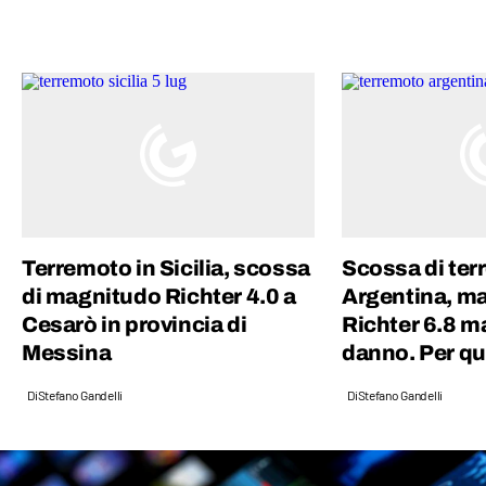
contenuto sia mescolare scienza e cultura
“pop”: proprio per questo motivo amo
guardare film, andare ai concerti e
collezionare dischi in vinile.
Terremoto in Sicilia, scossa
Scossa di ter
di magnitudo Richter 4.0 a
Argentina, m
Cesarò in provincia di
Richter 6.8 
Messina
danno. Per qu
Di
Stefano Gandelli
Di
Stefano Gandelli