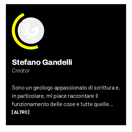
Stefano Gandelli
Creator
Sono un geologo appassionato di scrittura e,
in particolare, mi piace raccontare il
funzionamento delle cose e tutte quelle
storie assurde (ma vere) che accadono nel
[ALTRO]
mondo ogni giorno. Credo che uno degli
elementi chiave per creare un buon