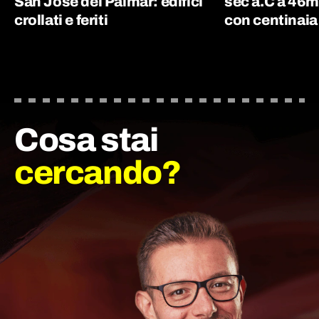
San José del Palmar: edifici
sec a.C a 46m
crollati e feriti
con centinaia
Cosa stai
cercando?