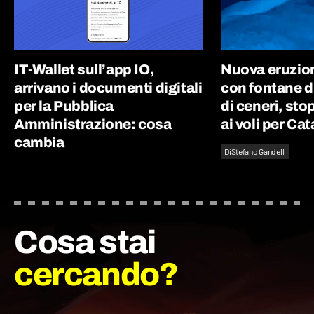
IT-Wallet sull’app IO,
Nuova eruzion
arrivano i documenti digitali
con fontane d
per la Pubblica
di ceneri, st
Amministrazione: cosa
ai voli per Ca
cambia
Di
Stefano Gandelli
Cosa stai
cercando?