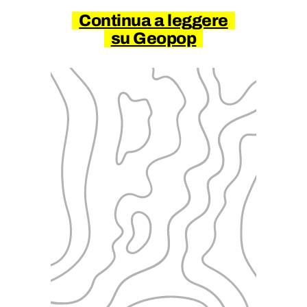
Continua a leggere
su Geopop