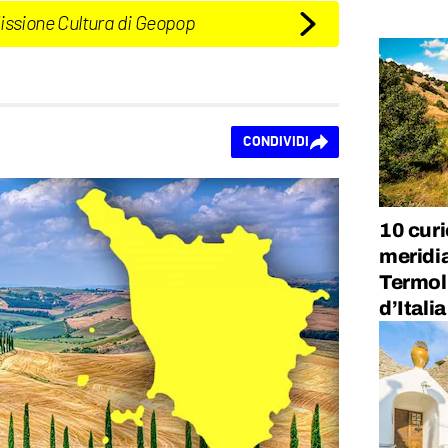
Missione Cultura di Geopop
CONDIVIDI
10 curi
meridi
Termoli
d’Italia