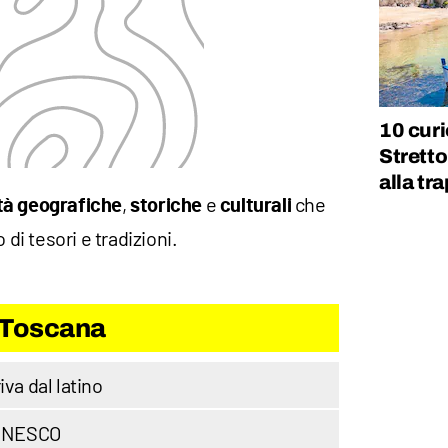
10 curi
Stretto
alla tr
,
e
che
ità geografiche
storiche
culturali
 di tesori e tradizioni.
a Toscana
iva dal latino
i UNESCO