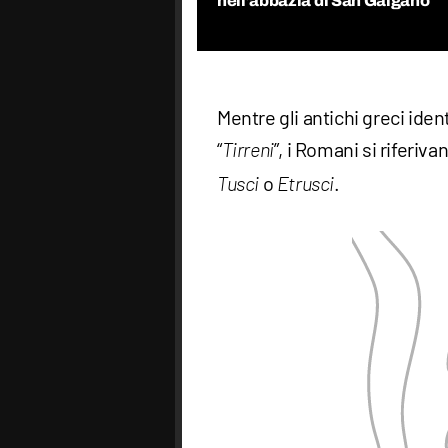
nell’abbazia di San Galgano
Mentre gli antichi greci iden
“
”, i Romani si riferi
Tirreni
o
.
Tusci
Etrusci