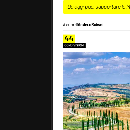
Da oggi puoi supportare la 
A cura di
Andrea Raboni
44
CONDIVISIONI