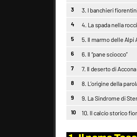
3. I banchieri fiorenti
3
4. La spada nella rocc
4
5. Il marmo delle Alpi
5
6. Il “pane sciocco”
6
7. Il deserto di Accona
7
8. L’origine della paro
8
9. La Sindrome di Ste
9
10. Il calcio storico fi
10