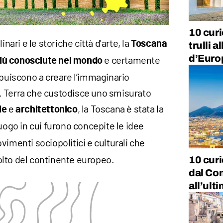
10 curi
inari e le storiche città d'arte, la
Toscana
trulli a
d’Euro
e certamente
iù conosciute nel mondo
ibuiscono a creare l’immaginario
. Terra che custodisce uno smisurato
e
, la Toscana è stata la
le
architettonico
luogo in cui furono concepite le idee
ovimenti sociopolitici e culturali che
lto del continente europeo.
10 curi
dal Com
all’ult