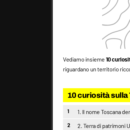
Vediamo insieme
10 curios
riguardano un territorio ricco
10 curiosità sull
1. Il nome Toscana der
1
2. Terra di patrimon
2