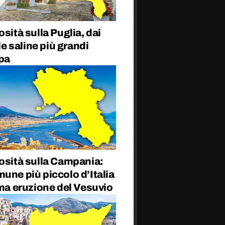
osità sulla Puglia, dai
lle saline più grandi
pa
osità sulla Campania:
une più piccolo d’Italia
ima eruzione del Vesuvio