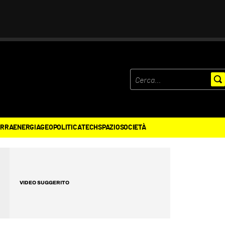
ERRA
ENERGIA
GEOPOLITICA
TECH
SPAZIO
SOCIETÀ
VIDEO SUGGERITO