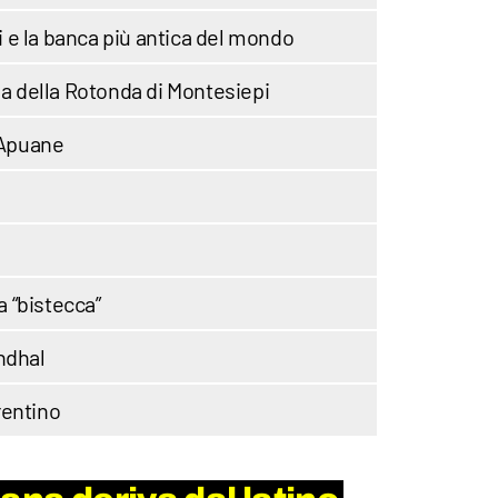
ni e la banca più antica del mondo
ia della Rotonda di Montesiepi
 Apuane
la “bistecca”
ndhal
orentino