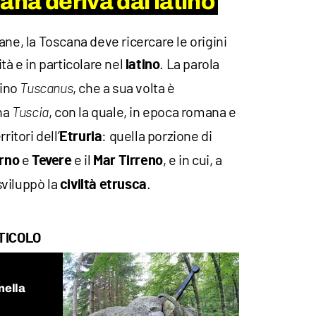
ana deriva dal latino
ane, la Toscana deve ricercare le origini
tà e in particolare nel
. La parola
latino
tino
, che a sua volta è
Tuscanus
ina
, con la quale, in epoca romana e
Tuscia
ritori dell’
: quella porzione di
Etruria
e
e il
, e in cui, a
rno
Tevere
Mar Tirreno
 sviluppò la
.
civiltà etrusca
TICOLO
nella