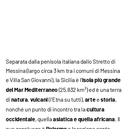
Separata dalla penisola italiana dallo Stretto di
Messina (largo circa 3 km tra i comuni di Messina
e Villa San Giovanni), la Sicilia è l’
isola più grande
(25.832 km²) ed è una terra
del Mar Mediterraneo
di
,
(l'Etna su tutti),
e
,
natura
vulcani
arte
storia
nonché un punto di incontro tra la
cultura
, quella
. Il
occidentale
asiatica e quella africana
suo capoluogo è
e la ragione conta