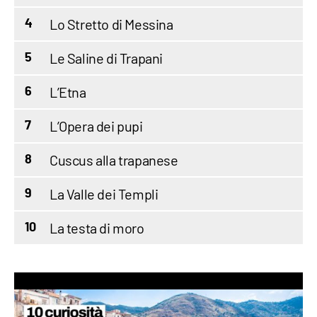
Lo Stretto di Messina
4
Le Saline di Trapani
5
L’Etna
6
L’Opera dei pupi
7
Cuscus alla trapanese
8
La Valle dei Templi
9
La testa di moro
10