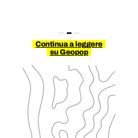
Continua a leggere
su Geopop