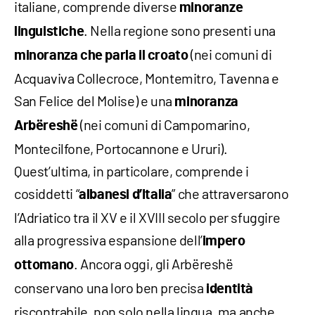
italiane, comprende diverse
minoranze
. Nella regione sono presenti una
linguistiche
(nei comuni di
minoranza che parla il croato
Acquaviva Collecroce, Montemitro, Tavenna e
San Felice del Molise) e una
minoranza
(nei comuni di Campomarino,
Arbëreshë
Montecilfone, Portocannone e Ururi).
Quest’ultima, in particolare, comprende i
cosiddetti “
” che attraversarono
albanesi d’Italia
l’Adriatico tra il XV e il XVIII secolo per sfuggire
alla progressiva espansione dell’
impero
. Ancora oggi, gli Arbëreshë
ottomano
conservano una loro ben precisa
identità
riscontrabile, non solo nella lingua, ma anche