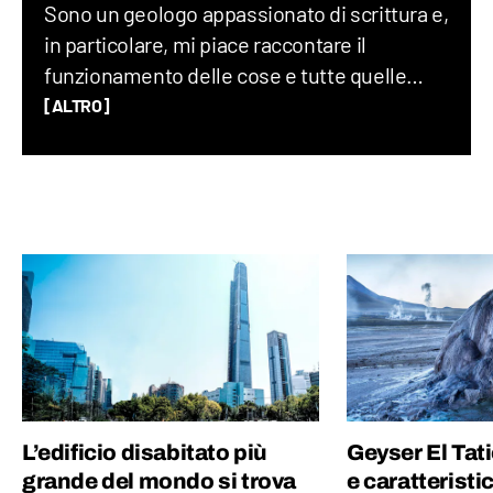
Sono un geologo appassionato di scrittura e,
in particolare, mi piace raccontare il
funzionamento delle cose e tutte quelle
storie assurde (ma vere) che accadono nel
[ALTRO]
mondo ogni giorno. Credo che uno degli
elementi chiave per creare un buon
contenuto sia mescolare scienza e cultura
“pop”: proprio per questo motivo amo
guardare film, andare ai concerti e
collezionare dischi in vinile.
L’edificio disabitato più
Geyser El Tati
grande del mondo si trova
e caratterist