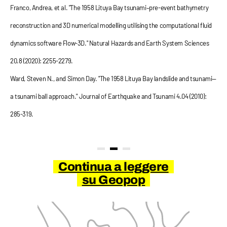
Franco, Andrea, et al. "The 1958 Lituya Bay tsunami–pre-event bathymetry
reconstruction and 3D numerical modelling utilising the computational fluid
dynamics software Flow-3D." Natural Hazards and Earth System Sciences
20.8 (2020): 2255-2279.
Ward, Steven N., and Simon Day. "The 1958 Lituya Bay landslide and tsunami—
a tsunami ball approach." Journal of Earthquake and Tsunami 4.04 (2010):
285-319.
Continua a leggere
su Geopop