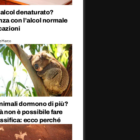
’alcol denaturato?
nza con l’alcol normale
cazioni
e Marco
animali dormono di più?
tà non è possibile fare
ssifica: ecco perché