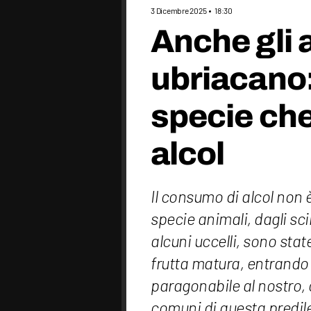
3 Dicembre 2025
18:30
Anche gli a
ubriacano:
specie ch
alcol
Il consumo di alcol non 
specie animali, dagli sci
alcuni uccelli, sono sta
frutta matura, entrando 
paragonabile al nostro,
comuni di questa predilez