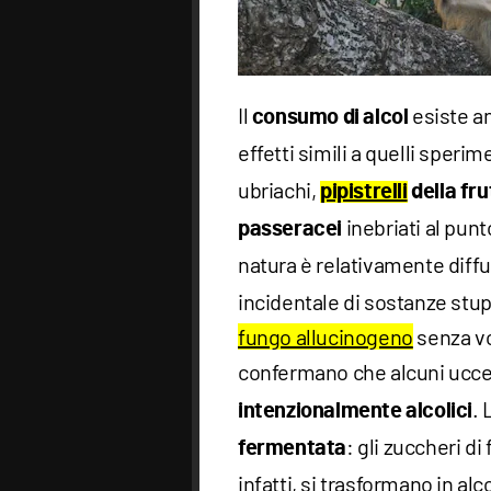
Il
esiste a
consumo di alcol
effetti simili a quelli speri
ubriachi,
pipistrelli
della fru
inebriati al punt
passeracei
natura è relativamente diffus
incidentale di sostanze stu
fungo allucinogeno
senza vo
confermano che alcuni ucce
.
intenzionalmente
alcolici
: gli zuccheri d
fermentata
infatti, si trasformano in alc