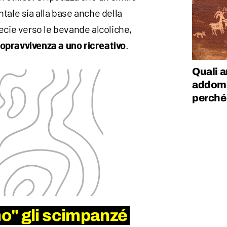
tale sia alla base anche della
ecie verso le bevande alcoliche,
.
opravvivenza a uno ricreativo
Quali 
addome
perché
o" gli scimpanzé