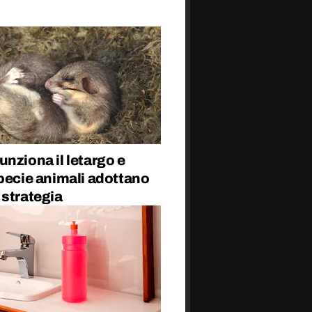
nziona il letargo e
pecie animali adottano
 strategia