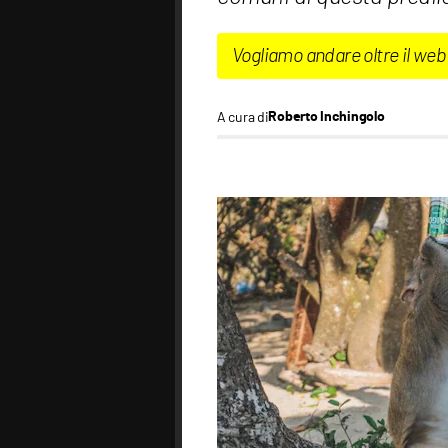
Vogliamo andare oltre il web
A cura di
Roberto Inchingolo