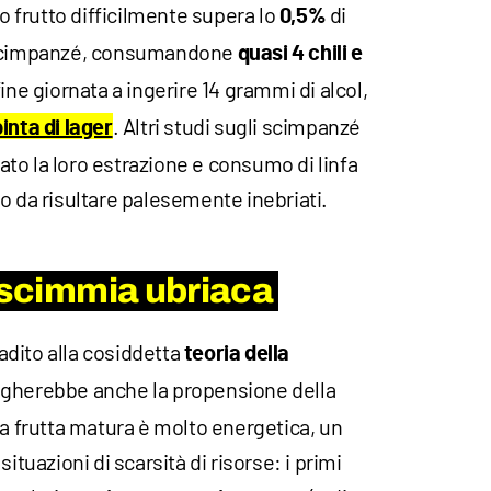
lo frutto difficilmente supera lo
di
0,5%
i scimpanzé, consumandone
quasi 4 chili e
 fine giornata a ingerire 14 grammi di alcol,
. Altri studi sugli scimpanzé
inta di lager
to la loro estrazione e consumo di linfa
o da risultare palesemente inebriati.
a scimmia ubriaca
dito alla cosiddetta
teoria della
iegherebbe anche la propensione della
La frutta matura è molto energetica, un
ituazioni di scarsità di risorse: i primi