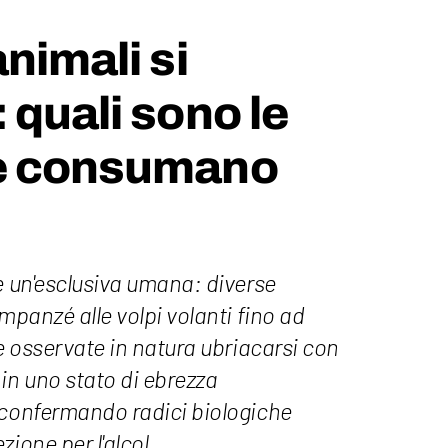
nimali si
 quali sono le
e consumano
è un'esclusiva umana: diverse
mpanzé alle volpi volanti fino ad
te osservate in natura ubriacarsi con
in uno stato di ebrezza
 confermando radici biologiche
ione per l'alcol.