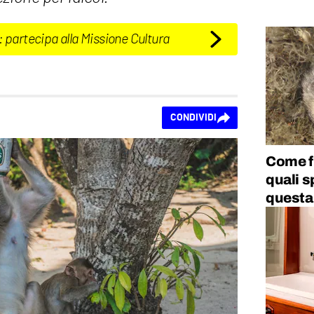
: partecipa alla Missione Cultura
CONDIVIDI
Come fu
quali s
questa