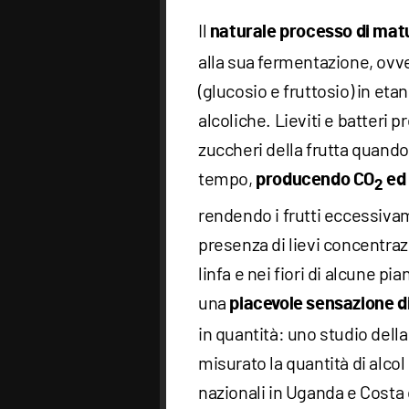
Il
naturale processo di mat
alla sua fermentazione, ovv
(glucosio e fruttosio) in eta
alcoliche. Lieviti e batteri 
zuccheri della frutta quand
tempo,
producendo CO
ed 
2
rendendo i frutti eccessiva
presenza di lievi concentraz
linfa e nei fiori di alcune pi
una
piacevole sensazione d
in quantità: uno studio della 
misurato la quantità di alcol
nazionali in Uganda e Costa d