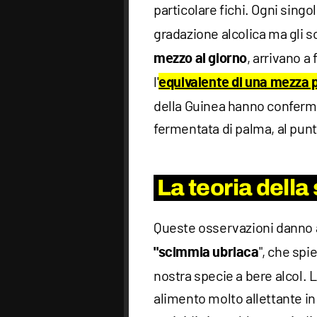
particolare fichi. Ogni singo
gradazione alcolica ma gl
, arrivano a
mezzo al giorno
l'
equivalente di una mezza p
della Guinea hanno conferma
fermentata di palma, al punt
La teoria dell
Queste osservazioni danno a
", che sp
"scimmia ubriaca
nostra specie a bere alcol. 
alimento molto allettante in s