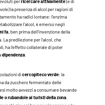
evoluti per
(e di
ricercare attivamente
le) la presenza di alcol per ragioni di
amento ha radici lontane: l'enzima
abolizzare l'alcol, è emerso negli
, ben prima dell'invenzione della
ni fa
. La predilezione per l'alcol, che
, ha l'effetto collaterale di poter
a
.
dipendenza
polazioni di
: la
cercopiteco verde
nna da zucchero fermentato delle
a resi molto avvezzi a consumare bevande
.
e o rubandole ai turisti della zona