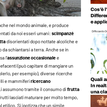
Cos’è l
Differe
e appli
nche nel mondo animale, e produce
Di
Riccardo D
mentati da noi esseri umani:
scimpanzé
disorientati dopo nottate alcoliche e
tta
o da schiantarsi a terra. Anche se in
a l'
e
assunzione occasionale
pefacenti (può capitare di mangiare un
lerlo, per esempio), diverse ricerche
Quali 
lli e mammiferi
ricercano
In real
 Li assumono tramite il consumo di
frutta
una cla
i frutti lasciati maturare per molto tempo,
ol etilico. Si ipotizza che un simile