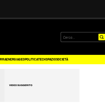
ERRA
ENERGIA
GEOPOLITICA
TECH
SPAZIO
SOCIETÀ
VIDEO SUGGERITO