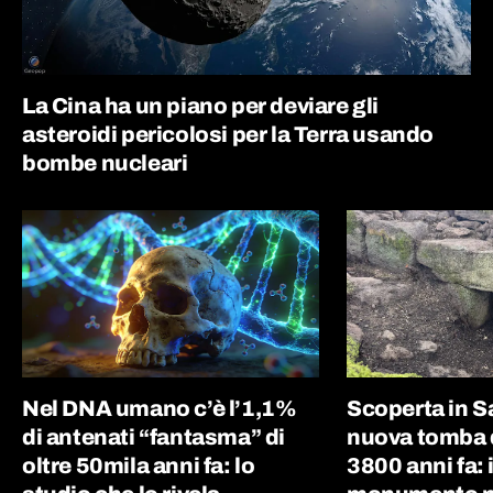
La Cina ha un piano per deviare gli
asteroidi pericolosi per la Terra usando
bombe nucleari
Nel DNA umano c’è l’1,1%
Scoperta in 
di antenati “fantasma” di
nuova tomba d
oltre 50mila anni fa: lo
3800 anni fa: i