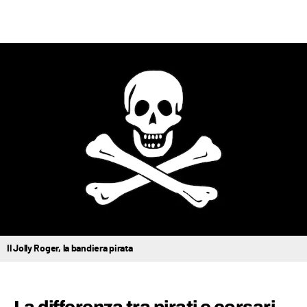
Il Jolly Roger, la bandiera pirata
La differenza tra pirati e corsari