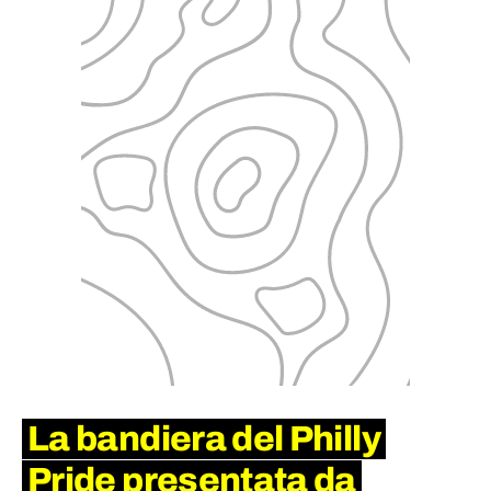
La bandiera del Philly
Pride presentata da