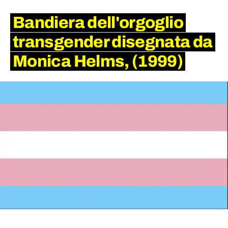
Bandiera dell'orgoglio
transgender disegnata da
Monica Helms, (1999)