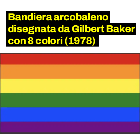
Bandiera arcobaleno
disegnata da Gilbert Baker
con 8 colori (1978)