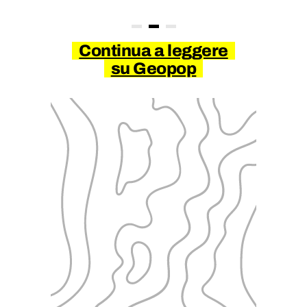
Continua a leggere
su Geopop