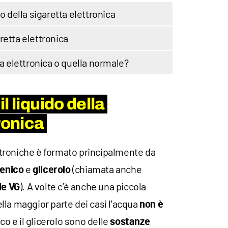
o della sigaretta elettronica
retta elettronica
ta elettronica o quella normale?
l liquido della
ronica
ttroniche è formato principalmente da
e
(chiamata anche
lenico
glicerolo
). A volte c’è anche una piccola
le
VG
la maggior parte dei casi l'acqua
non è
ico e il glicerolo sono delle
sostanze