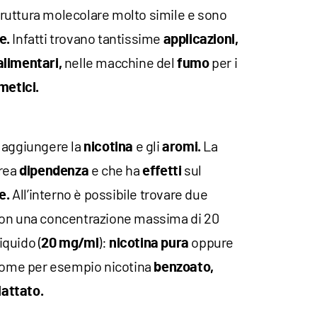
ruttura molecolare molto simile e sono
Infatti trovano tantissime
e.
applicazioni,
nelle macchine del
per i
alimentari,
fumo
metici.
 aggiungere la
e gli
La
nicotina
aromi.
crea
e che ha
sul
dipendenza
effetti
All’interno è possibile trovare due
e.
n una concentrazione massima di 20
iquido (
):
oppure
20 mg/ml
nicotina
pura
ome per esempio nicotina
benzoato,
lattato.