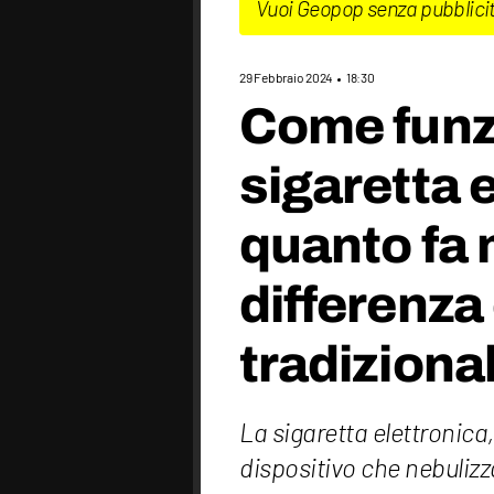
Vuoi Geopop senza pubblici
29 Febbraio 2024
18:30
Come funz
sigaretta 
quanto fa 
differenza
tradiziona
La sigaretta elettronic
dispositivo che nebulizz