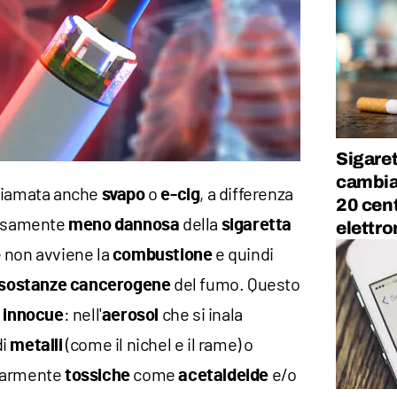
Sigaret
cambian
hiamata anche
o
, a differenza
svapo
e-cig
20 cent 
ecisamente
della
meno
dannosa
sigaretta
elettro
 non avviene la
e quindi
combustione
del fumo. Questo
sostanze
cancerogene
o
: nell'
che si inala
innocue
aerosol
di
(come il nichel e il rame) o
metalli
olarmente
come
e/o
tossiche
acetaldeide