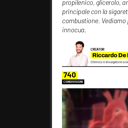
propilenico, glicerolo, a
principale con la sigare
combustione. Vediamo p
innocua.
CREATOR
Riccardo De
Chimico e divulgatore scie
740
CONDIVISIONI