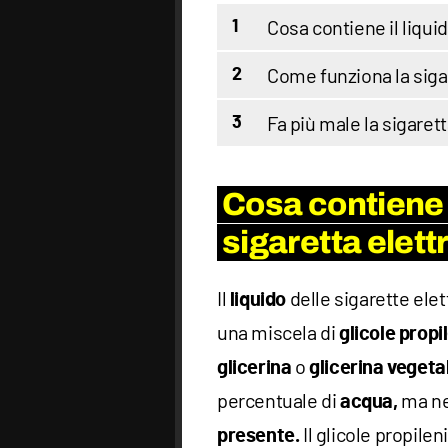
Cosa contiene il liquid
1
Come funziona la siga
2
Fa più male la sigaret
3
Cosa contiene i
sigaretta elett
Il
delle sigarette ele
liquido
una miscela di
glicole propi
o
glicerina
glicerina vegeta
percentuale di
ma nel
acqua,
Il glicole propilen
presente.