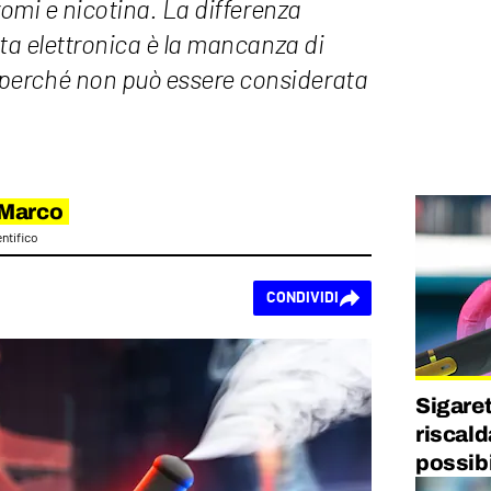
romi e nicotina. La differenza
tta elettronica è la mancanza di
erché non può essere considerata
 Marco
ntifico
CONDIVIDI
Sigare
riscald
possibi