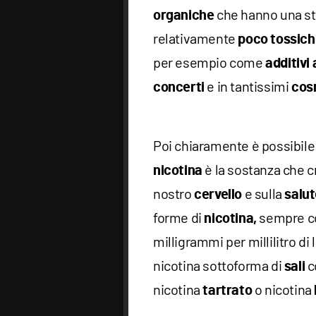
che hanno una st
organiche
relativamente
poco tossich
per esempio come
additivi 
e in tantissimi
concerti
cos
Poi chiaramente è possibile
è la sostanza che 
nicotina
nostro
e sulla
cervello
salut
forme di
sempre co
nicotina,
milligrammi per millilitro di l
nicotina sottoforma di
c
sali
nicotina
o nicotina
tartrato