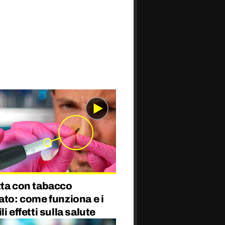
tta con tabacco
ato: come funziona e i
li effetti sulla salute