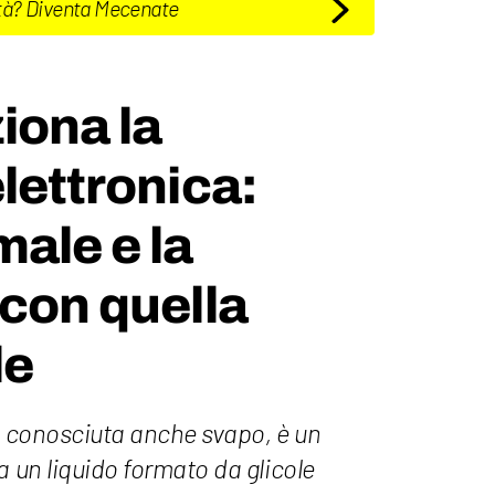
tà? Diventa Mecenate
iona la
elettronica:
male e la
 con quella
le
a, conosciuta anche svapo, è un
a un liquido formato da glicole