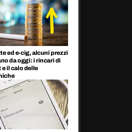
te ed e-cig, alcuni prezzi
o da oggi: i rincari di
e il calo delle
niche