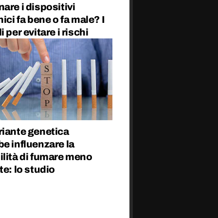
are i dispositivi
nici fa bene o fa male? I
i per evitare i rischi
riante genetica
e influenzare la
ilità di fumare meno
te: lo studio