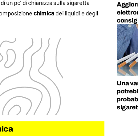
i un po’ di chiarezza sulla sigaretta
Aggiorn
elettro
 composizione
dei liquidi e degli
chimica
consigl
Una va
potrebb
probab
sigaret
nica