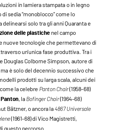
luzioni in lamiera stampata o in legno
to di sedia “monoblocco” come lo
 delinearsi solo tra gli anni Quaranta e
nel campo
zione delle plastiche
alle nuove tecnologie che permettevano di
traverso un'unica fase produttiva. Tra i
se Douglas Colborne Simpson, autore di
 ma è solo del decennio successivo che
modelli prodotti su larga scala, alcuni dei
e come la celebre
(1958–68)
Panton Chair
, la
(1964–68)
 Panton
Bofinger Chair
ut Bätzner, o ancora la
4867 Universale
(1961–68) di Vico Magistretti,
lene
di questo percorso.