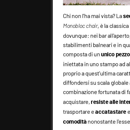
Chi non l’ha mai vista? La
se
, è la classica
Monobloc chair
dovunque: nei bar all’aperto,
stabilimenti balneari e in qu
composta di un
unico pezzo 
iniettata in uno stampo ad a
proprio a quest'ultima carat
diffondersi su scala globale a
combinazione fortunata di fa
acquistare,
resiste alle in
trasportare e
e
accatastare
nonostante l'esse
comodità