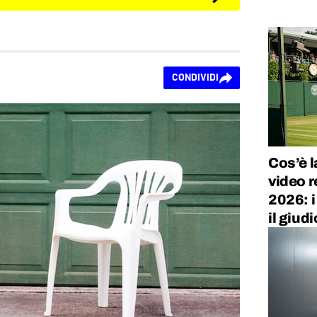
CONDIVIDI
Cos’è l
video 
2026: i
il giud