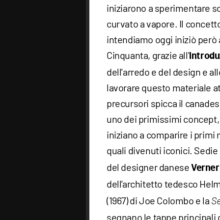
iniziarono a sperimentare so
curvato a vapore. Il concet
intendiamo oggi iniziò però a
Cinquanta, grazie all’
introdu
dell'arredo e del design e 
lavorare questo materiale at
precursori spicca il canade
uno dei primissimi concept,
iniziano a comparire i primi 
quali divenuti iconici. Sedi
del designer danese
Verner
dell’architetto tedesco Helm
(1967) di Joe Colombo e la
Se
segnano le tappe principali 