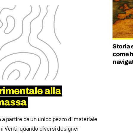
Storia 
come h
navigat
rimentale alla
 massa
a a partire da un unico pezzo di materiale
nni Venti, quando diversi designer