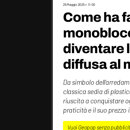
25 Maggio 2025
11:00
Come ha fa
monoblocco
diventare l
diffusa al
Da simbolo dell’arredam
classica sedia di plastic
riuscita a conquistare o
praticità e il suo prezzo i
Vuoi Geopop senza pubblici