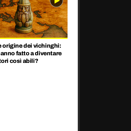
e origine dei vichinghi:
anno fatto a diventare
ori così abili?