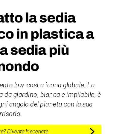
tto la sedia
 in plastica a
a sedia più
 mondo
ento low-cost a icona globale. La
a da giardino, bianca e impilabile, è
gni angolo del pianeta con la sua
rrisorio.
tà? Diventa Mecenate