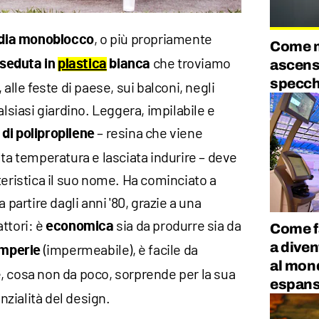
, o più propriamente
dia monoblocco
Come ma
che troviamo
ascens
seduta in
plastica
bianca
specchi
 alle feste di paese, sui balconi, negli
alsiasi giardino. Leggera, impilabile e
– resina che viene
di polipropilene
lta temperatura e lasciata indurire – deve
teristica il suo nome. Ha cominciato a
 partire dagli anni '80, grazie a una
ttori: è
sia da produrre sia da
economica
Come f
a diven
(impermeabile), è facile da
temperie
al mond
, cosa non da poco, sorprende per la sua
espans
nzialità del design.