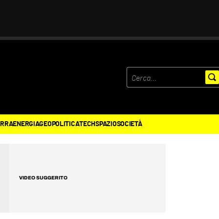
ERRA
ENERGIA
GEOPOLITICA
TECH
SPAZIO
SOCIETÀ
VIDEO SUGGERITO