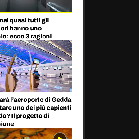
i quasi tutti gli
ori hanno uno
o: ecco 3 ragioni
arà l’aeroporto di Gedda
tare uno dei più capienti
o? Il progetto di
ione