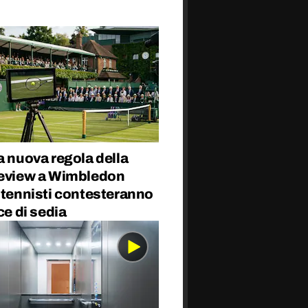
a nuova regola della
review a Wimbledon
 tennisti contesteranno
ice di sedia