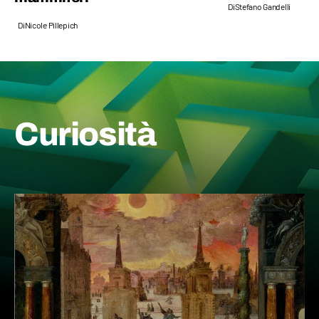
Di
Stefano Gandelli
Di
Nicole Pillepich
Curiosità