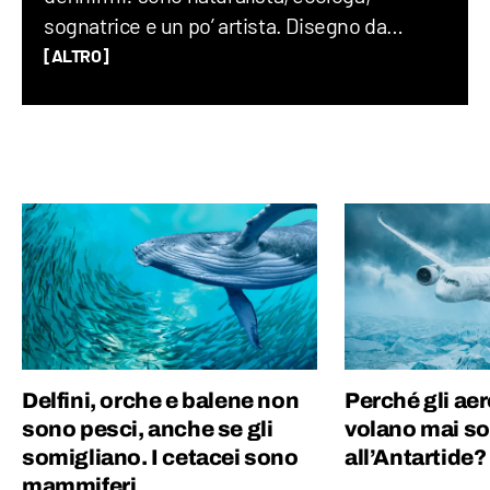
sognatrice e un po’ artista. Disegno da
quando ho memoria e ammiro il mondo con
[ALTRO]
occhio scientifico e una punta di meraviglia.
Mi emoziono nel capire come funziona ciò
che mi circonda e faccio di tutto per
continuare a imparare. Disegno, scrivo e
parlo di ciò che amo: natura, animali,
botanica e curiosità.
Delfini, orche e balene non
Perché gli aer
sono pesci, anche se gli
volano mai s
somigliano. I cetacei sono
all’Antartide?
mammiferi