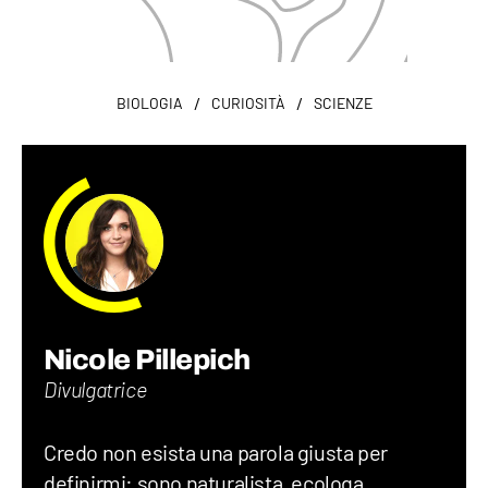
/
/
BIOLOGIA
CURIOSITÀ
SCIENZE
Nicole Pillepich
Divulgatrice
Credo non esista una parola giusta per
definirmi: sono naturalista, ecologa,