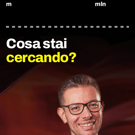
m
mln
Cosa stai
cercando?