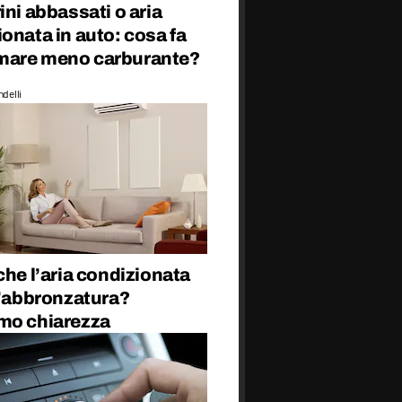
ini abbassati o aria
onata in auto: cosa fa
are meno carburante?
delli
che l’aria condizionata
l’abbronzatura?
mo chiarezza