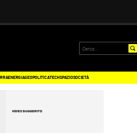
ERRA
ENERGIA
GEOPOLITICA
TECH
SPAZIO
SOCIETÀ
VIDEO SUGGERITO