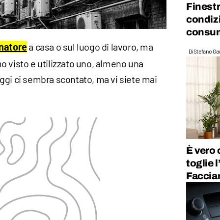
Finestr
condizi
consum
a casa o sul luogo di lavoro, ma
natore
Di
Stefano Gan
o visto e utilizzato uno, almeno una
ggi ci sembra scontato, ma vi siete mai
È vero 
toglie 
Faccia