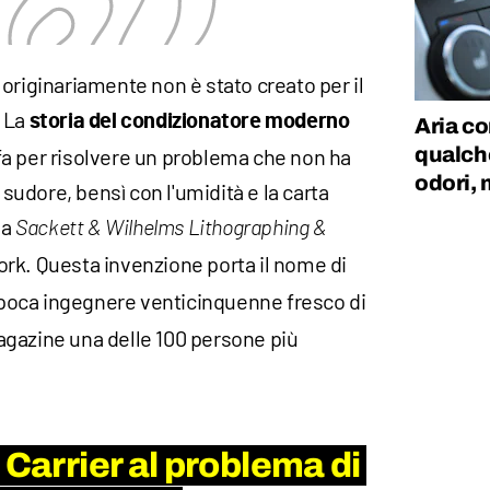
originariamente non è stato creato per il
 La
storia del condizionatore moderno
Aria co
qualche
o fa per risolvere un problema che non ha
odori, 
o sudore, bensì con l'umidità e la carta
la
Sackett & Wilhelms Lithographing &
rk. Questa invenzione porta il nome di
'epoca ingegnere venticinquenne fresco di
gazine una delle 100 persone più
 Carrier al problema di