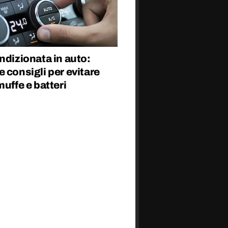
ndizionata in auto:
 consigli per evitare
muffe e batteri