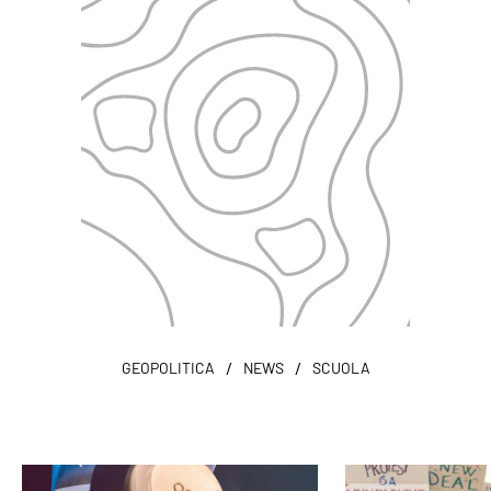
/
/
GEOPOLITICA
NEWS
SCUOLA