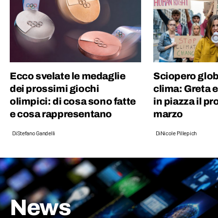
Ecco svelate le medaglie
Sciopero globa
dei prossimi giochi
clima: Greta e
olimpici: di cosa sono fatte
in piazza il p
e cosa rappresentano
marzo
Di
Stefano Gandelli
Di
Nicole Pillepich
News