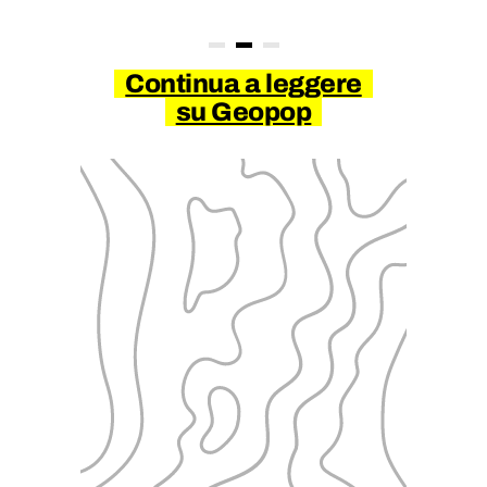
Continua a leggere
su Geopop