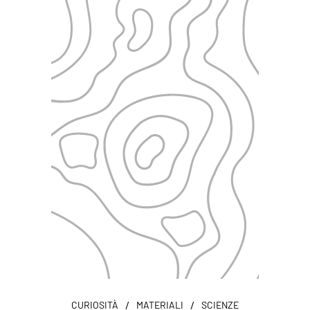
/
/
CURIOSITÀ
MATERIALI
SCIENZE