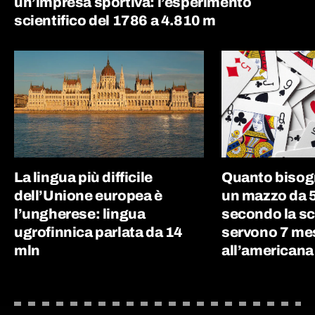
un’impresa sportiva: l’esperimento
scientifico del 1786 a 4.810 m
La lingua più difficile
Quanto bisog
dell’Unione europea è
un mazzo da 5
l’ungherese: lingua
secondo la sc
ugrofinnica parlata da 14
servono 7 me
mln
all’americana