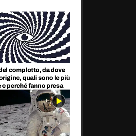
del complotto, da dove
rigine, quali sono le più
 e perché fanno presa