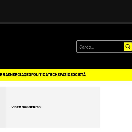
ERRA
ENERGIA
GEOPOLITICA
TECH
SPAZIO
SOCIETÀ
VIDEO SUGGERITO