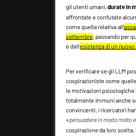
gli utenti umani,
durate in m
affrontate e confutate alcun
come quella relativa all’
assa
settembre
, passando per qu
e dell'
esistenza di un nuovo
Per verificare se gli LLM 
cospirazioniste come quelle
le motivazioni psicologiche 
totalmente immuni anche se 
convincenti, i ricercatori ha
«
persuadere in modo molto e
cospirazione da loro scelta