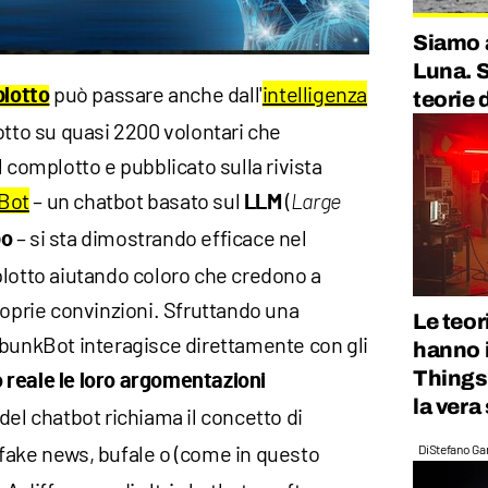
Siamo 
Luna. 
può passare anche dall'
intelligenza
plotto
teorie 
tto su quasi 2200 volontari che
l complotto e pubblicato sulla rivista
Bot
– un chatbot basato sul
(
LLM
Large
– si sta dimostrando efficace nel
bo
plotto aiutando coloro che credono a
roprie convinzioni. Sfruttando una
Le teor
ebunkBot interagisce direttamente con gli
hanno 
Things:
reale le loro argomentazioni
la vera
del chatbot richiama il concetto di
 fake news, bufale o (come in questo
Di
Stefano Gan