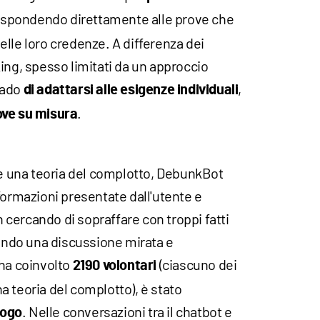
rispondendo direttamente alle prove che
lle loro credenze. A differenza dei
ing, spesso limitati da un approccio
rado
,
di adattarsi alle esigenze individuali
.
ve su misura
 una teoria del complotto, DebunkBot
formazioni presentate dall'utente e
cercando di sopraffare con troppi fatti
lando una discussione mirata e
 ha coinvolto
(ciascuno dei
2190 volontari
 teoria del complotto), è stato
. Nelle conversazioni tra il chatbot e
logo