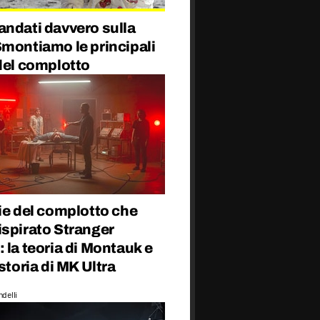
andati davvero sulla
Smontiamo le principali
del complotto
ie del complotto che
ispirato Stranger
 la teoria di Montauk e
 storia di MK Ultra
delli