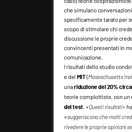
caso) teorie cospirazioniste.
che simulano conversazioni 
specificamente tarato per s
scopo di stimolare chi crede
discussione le proprie cred
convincenti presentati in mo
comunicazione.
I risultati dello studio condo
e del
(
MIT
Massachusetts Inst
una
riduzione del 20% circ
teorie complottiste, con un
. «
ha
del test
Questi risultati»
«
suggeriscono che molti cred
rivedere le proprie opinioni 