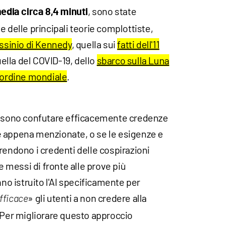
, sono state
edia circa 8,4 minuti
e delle principali teorie complottiste,
ssinio di Kennedy
, quella sui
fatti dell'11
ella del COVID-19, dello
sbarco sulla Luna
 ordine mondiale
.
possono confutare efficacemente credenze
 appena menzionate, o se le esigenze e
rendono i credenti delle cospirazioni
messi di fronte alle prove più
nno istruito l'AI specificamente per
» gli utenti a non credere alla
fficace
. Per migliorare questo approccio