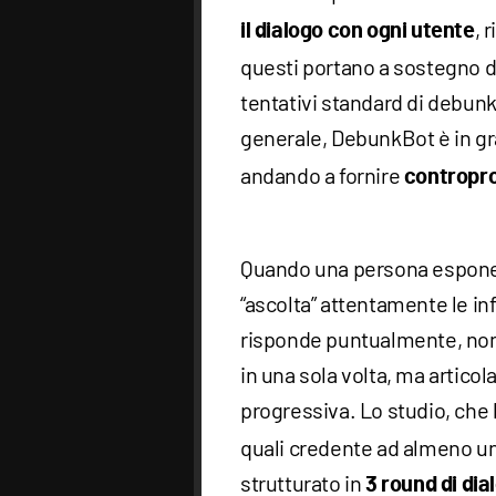
, 
il dialogo con ogni utente
questi portano a sostegno de
tentativi standard di debunk
generale, DebunkBot è in g
andando a fornire
contropro
Quando una persona espone
“ascolta” attentamente le in
risponde puntualmente, non 
in una sola volta, ma artico
progressiva. Lo studio, che
quali credente ad almeno una
strutturato in
3 round di dia