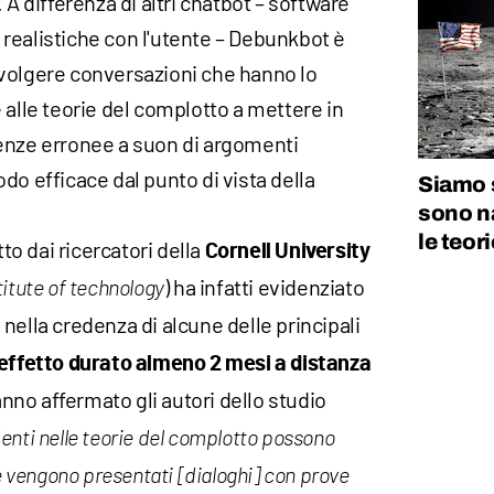
 A differenza di altri chatbot – software
realistiche con l'utente – Debunkbot è
volgere conversazioni che hanno lo
 alle teorie del complotto a mettere in
enze erronee a suon di argomenti
do efficace dal punto di vista della
Siamo 
sono na
le teor
tto dai ricercatori della
Cornell University
) ha infatti evidenziato
itute of technology
nella credenza di alcune delle principali
a
effetto durato almeno 2 mesi a distanza
nno affermato gli autori dello studio
enti nelle teorie del complotto possono
se vengono presentati [dialoghi] con prove