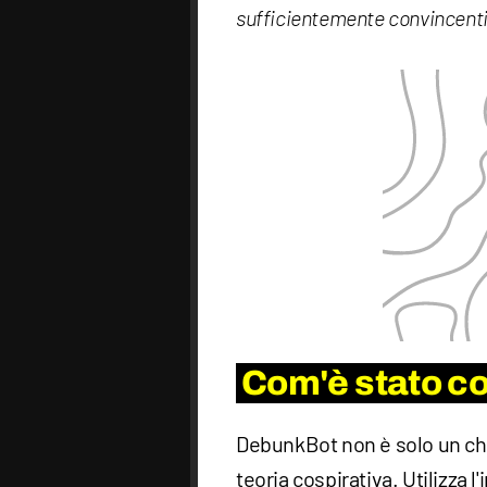
sufficientemente convincent
Com'è stato co
DebunkBot non è solo un cha
teoria cospirativa. Utilizza l'