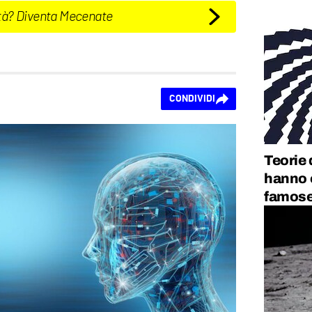
tà? Diventa Mecenate
CONDIVIDI
Teorie 
hanno o
famose