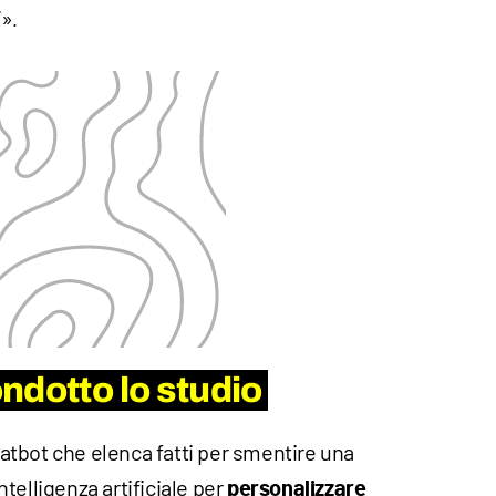
»
i
.
ndotto lo studio
tbot che elenca fatti per smentire una
intelligenza artificiale per
personalizzare