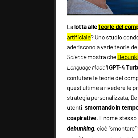
La
lotta alle
teorie del com
artificiale
? Uno studio condo
aderiscono a varie teorie de
mostra che
Debunk
Science
)
Language Model
GPT-4 Tur
confutare le teorie del com
quest'ultime a rivedere le p
strategia personalizzata, D
utenti,
smontando in tempo 
. Il nome stesso 
cospirative
debunking
, cioè “smontare”