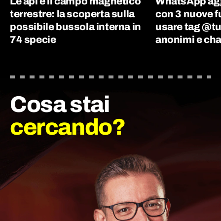
Le api e il campo magnetico
WhatsApp agg
terrestre: la scoperta sulla
con 3 nuove f
possibile bussola interna in
usare tag @tu
74 specie
anonimi e cha
Cosa stai
cercando?