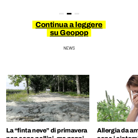
Continua a leggere
su Geopop
NEWS
La “finta neve” di primavera
Allergia da am