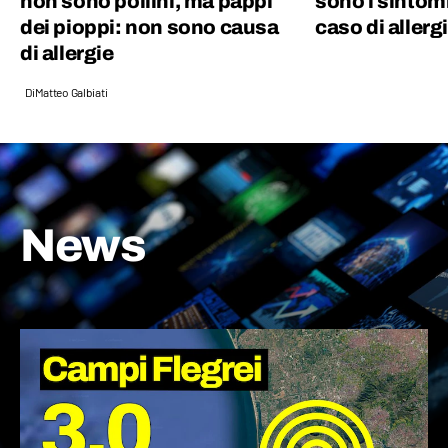
non sono pollini, ma pappi
sono i sintomi
dei pioppi: non sono causa
caso di allerg
di allergie
Di
Matteo Galbiati
News