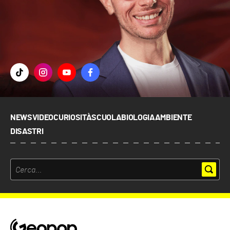
NEWS
VIDEO
CURIOSITÀ
SCUOLA
BIOLOGIA
AMBIENTE
DISASTRI