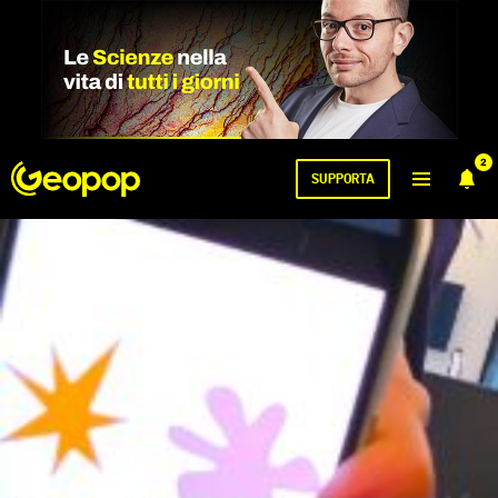
2
SUPPORTA