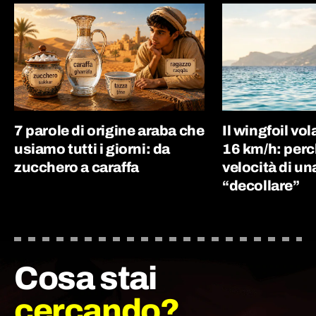
7 parole di origine araba che
Il wingfoil vo
usiamo tutti i giorni: da
16 km/h: perc
zucchero a caraffa
velocità di un
“decollare”
Cosa stai
cercando?