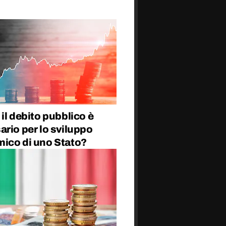
il debito pubblico è
rio per lo sviluppo
ico di uno Stato?