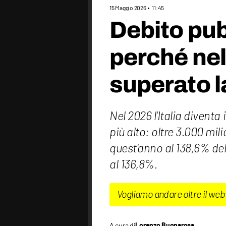
15 Maggio 2026
11:45
Debito pub
perché ne
superato l
Nel 2026 l'Italia diventa
più alto: oltre 3.000 milia
quest'anno al 138,6% de
al 136,8%.
Vogliamo andare oltre il web
A cura di
Lorenzo Buonarosa