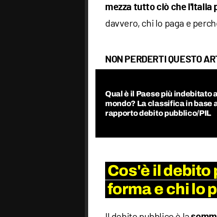
mezza tutto ciò che l'Italia
davvero, chi lo paga e perc
NON PERDERTI QUESTO AR
Qual è il Paese più indebitato a
mondo? La classifica in base a
rapporto debito pubblico/PIL
Cos'è il debito
forma e chi lo
Il debito pubblico è la
somma 