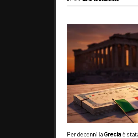
Per decenni la
è stat
Grecia