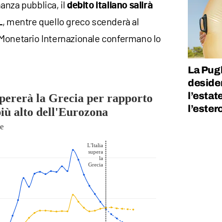
anza pubblica, il
debito italiano salirà
, mentre quello greco scenderà al
L
Monetario Internazionale confermano lo
La Pugl
desider
l’estat
l’ester