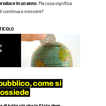
. Ma cosa significa
 produce in un anno
hé continua a crescere?
TICOLO
l
l
 pubblico, come si
 possiede
di tutto ciò che lo Stato deve