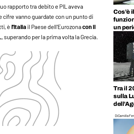
suo rapporto tra debito e PIL aveva
Cos’è i
le cifre vanno guardate con un punto di
funzio
ti, è
il Paese dell'Eurozona
un peri
l'Italia
con il
, superando per la prima volta la Grecia.
L
Tra il 
sulla L
dell’Ag
Di
Camilla Fer