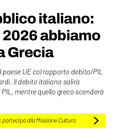
blico italiano:
l 2026 abbiamo
a Grecia
 il paese UE col rapporto debito/PIL
rdi. Il debito italiano salirà
l PIL, mentre quello greco scenderà
: partecipa alla Missione Cultura