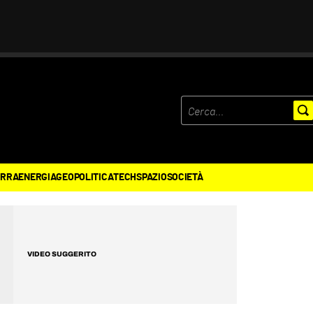
ERRA
ENERGIA
GEOPOLITICA
TECH
SPAZIO
SOCIETÀ
VIDEO SUGGERITO