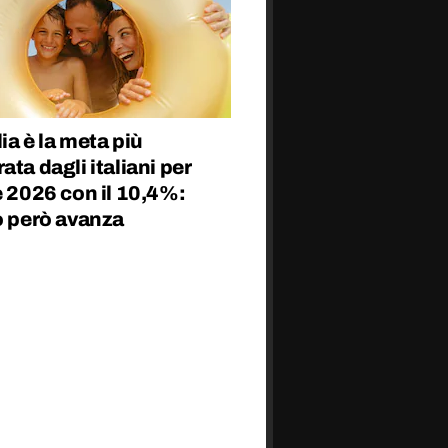
ia è la meta più
ata dagli italiani per
e 2026 con il 10,4%:
o però avanza