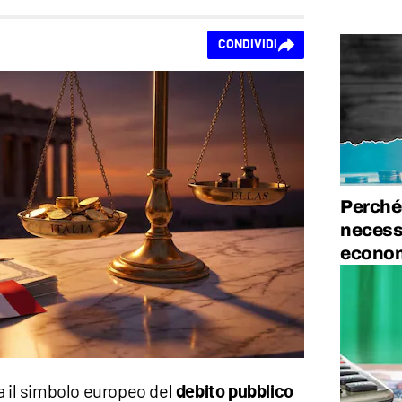
CONDIVIDI
Perché 
necessa
econom
a il simbolo europeo del
debito pubblico