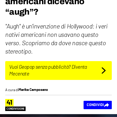
americani dicevano
“augh”?
"Augh" è un'invenzione di Hollywood: i veri
nativi americani non usavano questo
verso. Scopriamo da dove nasce questo
stereotipo.
Vuoi Geopop senza pubblicità? Diventa
Mecenate
A cura di
Marika Camposano
41
CONDIVIDI
CONDIVISIONI