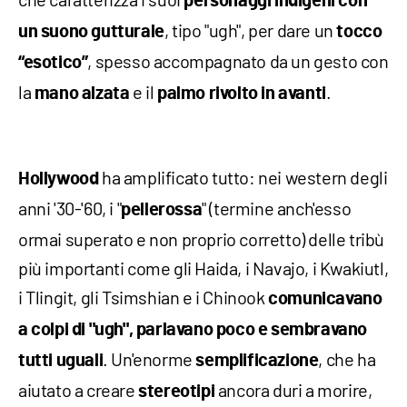
personaggi indigeni con
, tipo "ugh", per dare un
un suono gutturale
tocco
, spesso accompagnato da un gesto con
“esotico”
la
e il
.
mano alzata
palmo rivolto in avanti
ha amplificato tutto: nei western degli
Hollywood
anni '30-'60, i "
" (termine anch'esso
pellerossa
ormai superato e non proprio corretto) delle tribù
più importanti come gli Haida, i Navajo, i Kwakiutl,
i Tlingit, gli Tsimshian e i Chinook
comunicavano
a colpi di "ugh", parlavano poco e sembravano
. Un'enorme
, che ha
tutti uguali
semplificazione
aiutato a creare
ancora duri a morire,
stereotipi