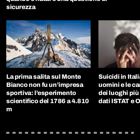
sicurezza
La prima salita sul Monte
Suicidi in Ital
Bianco non fu un’impresa
uomini e le c
sportiva: l’esperimento
dei luoghi più
scientifico del 1786 a 4.810
dati ISTAT e
m