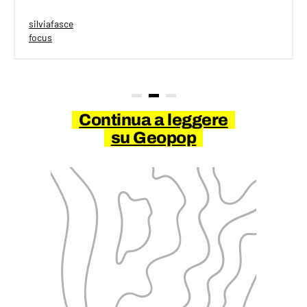
silviafasce
focus
Continua a leggere
su Geopop