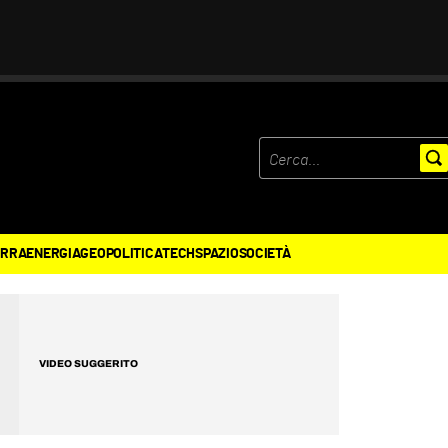
ERRA
ENERGIA
GEOPOLITICA
TECH
SPAZIO
SOCIETÀ
VIDEO SUGGERITO