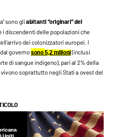
ca" sono gli
abitanti “originari” del
oè i discendenti delle popolazioni che
l’arrivo dei colonizzatori europei. I
i dal governo
(inclusi
sono
5,2 milioni
rte di sangue indigeno), pari al 2% della
vivono soprattutto negli Stati a ovest del
TICOLO
ericana
i Uniti