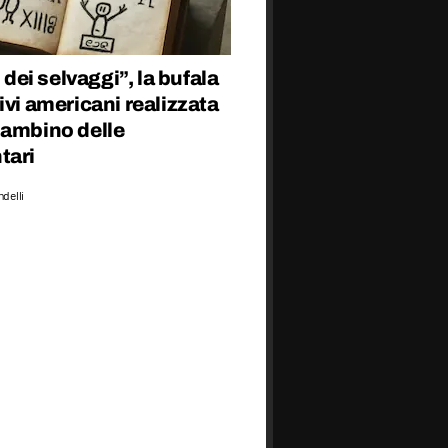
o dei selvaggi”, la bufala
ivi americani realizzata
bambino delle
tari
delli