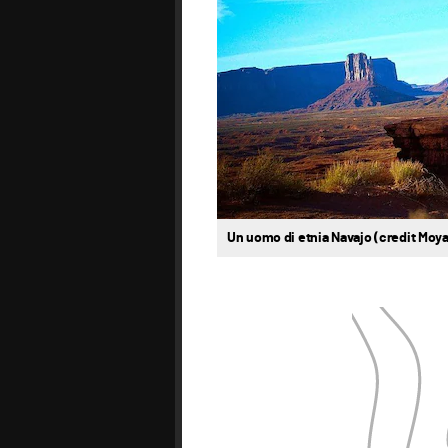
Un uomo di etnia Navajo (credit Moy