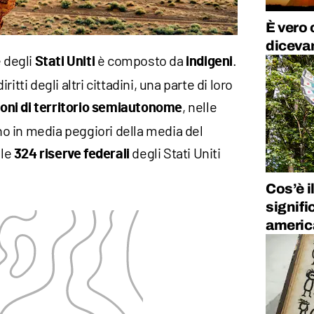
È vero 
diceva
 degli
è composto da
.
Stati Uniti
indigeni
itti degli altri cittadini, una parte di loro
, nelle
ioni di territorio semiautonome
ono in media peggiori della media del
 le
degli Stati Uniti
324 riserve federali
Cos’è i
signific
americ