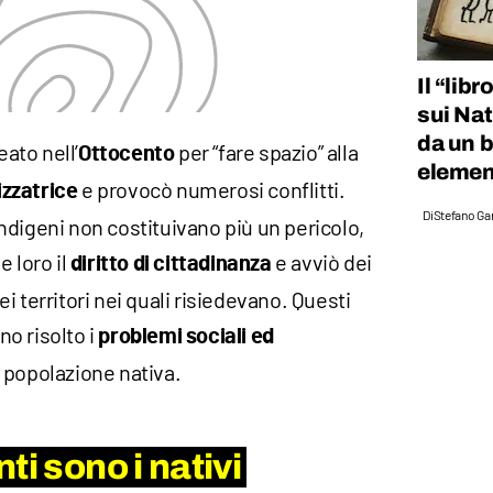
Il “libr
sui Nat
da un 
eato nell’
per “fare spazio” alla
Ottocento
elemen
e provocò numerosi conflitti.
izzatrice
Di
Stefano Gan
ndigeni non costituivano più un pericolo,
e loro il
e avviò dei
diritto di cittadinanza
 territori nei quali risiedevano. Questi
o risolto i
problemi sociali ed
a popolazione nativa.
ti sono i nativi