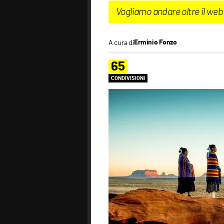
Vogliamo andare oltre il web
A cura di
Erminio Fonzo
65
CONDIVISIONI