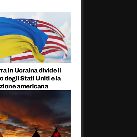
ra in Ucraina divide il
 degli Stati Uniti e la
zione americana