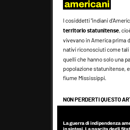
americani
I cosiddetti "indiani d’Ameri
, ci
territorio statunitense
vivevano in America prima del
nativi riconosciuti come tal
quelli che hanno solo una pa
popolazione statunitense, e 
fiume Mississippi.
NON PERDERTI QUESTO AR
La guerra di indipendenza am
in sintesi. La nascita degli Stat