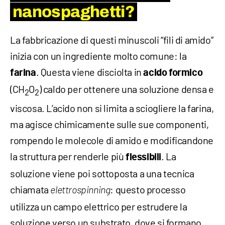
nanospaghetti?
La fabbricazione di questi minuscoli “fili di amido”
inizia con un ingrediente molto comune: la
. Questa viene disciolta in
farina
acido formico
(CH
O
) caldo per ottenere una soluzione densa e
2
2
viscosa. L’acido non si limita a sciogliere la farina,
ma agisce chimicamente sulle sue componenti,
rompendo le molecole di amido e modificandone
la struttura per renderle più
. La
flessibili
soluzione viene poi sottoposta a una tecnica
chiamata
: questo processo
elettrospinning
utilizza un campo elettrico per estrudere la
soluzione verso un substrato, dove si formano