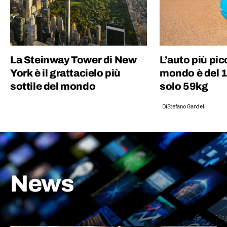
La Steinway Tower di New
L’auto più pic
York è il grattacielo più
mondo è del 
sottile del mondo
solo 59kg
Di
Stefano Gandelli
News