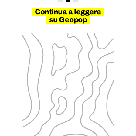
Continua a leggere
su Geopop