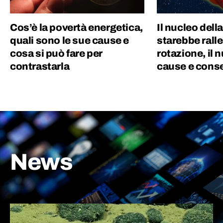
Cos’è la povertà energetica,
Il nucleo dell
quali sono le sue cause e
starebbe rall
cosa si può fare per
rotazione, il 
contrastarla
cause e cons
News