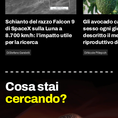
Schianto del razzo Falcon 9
Gli avocado 
di SpaceX sulla Luna a
sesso ogni gi
8.700 km/h: l’impatto utile
descritto il 
per la ricerca
riproduttivo d
Di
Stefano Gandelli
Di
Nicole Pillepich
Cosa stai
cercando?