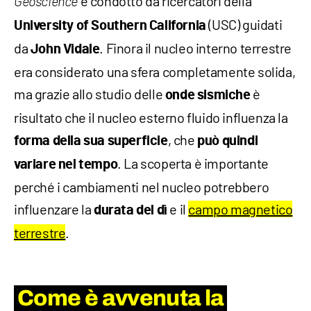
e condotto da ricercatori della
Geoscience
(USC) guidati
University of Southern California
da
. Finora il nucleo interno terrestre
John Vidale
era considerato una sfera completamente solida,
ma grazie allo studio delle
è
onde sismiche
risultato che il nucleo esterno fluido influenza la
, che
forma della sua superficie
può quindi
. La scoperta è importante
variare nel tempo
perché i cambiamenti nel nucleo potrebbero
influenzare la
e il
campo magnetico
durata del dì
terrestre
.
Come è avvenuta la