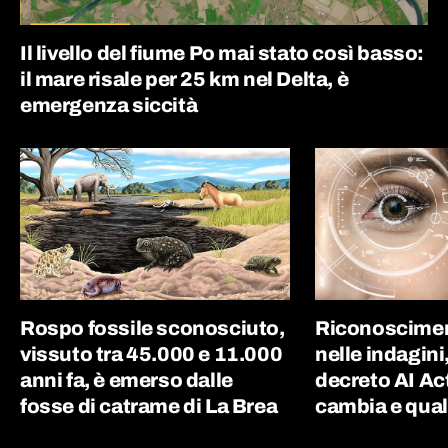
Il livello del fiume Po mai stato così basso:
il mare risale per 25 km nel Delta, è
emergenza siccità
Rospo fossile sconosciuto,
Riconoscimen
vissuto tra 45.000 e 11.000
nelle indagini
anni fa, è emerso dalle
decreto AI Ac
fosse di catrame di La Brea
cambia e quali