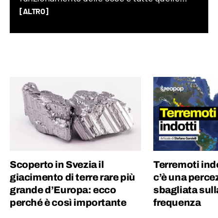
storie assurde (ma vere) che accadono nel
[ALTRO]
mondo ogni giorno. Credo che uno degli
elementi chiave per creare un buon
contenuto sia mescolare scienza e cultura
“pop”: proprio per questo motivo amo
guardare film, andare ai concerti e
collezionare dischi in vinile.
Scoperto in Svezia il
Terremoti ind
giacimento di terre rare più
c’è una perce
grande d’Europa: ecco
sbagliata sull
perché è così importante
frequenza