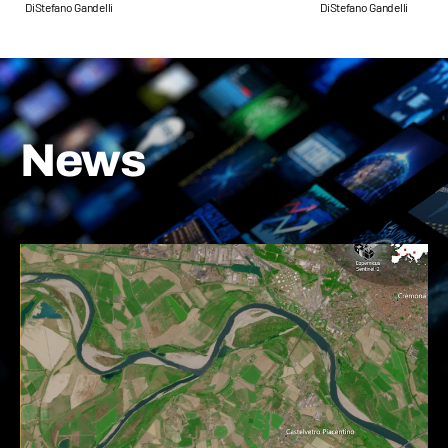
Di
Stefano Gandelli
Di
Stefano Gandelli
News