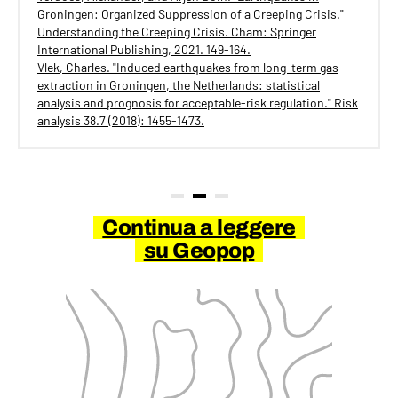
Groningen: Organized Suppression of a Creeping Crisis."
Understanding the Creeping Crisis. Cham: Springer
International Publishing, 2021. 149-164.
Vlek, Charles. "Induced earthquakes from long‐term gas
extraction in Groningen, the Netherlands: statistical
analysis and prognosis for acceptable‐risk regulation." Risk
analysis 38.7 (2018): 1455-1473.
Continua a leggere
su Geopop