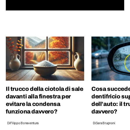
spazio, fino alla società nel suo complesso.
Ho lavorato per un quotidiano economico e
ho una laurea magistrale in Scienze
Politiche, grazie alla quale ho capito quanto
gli eventi del mondo siano profondamente
connessi tra di loro.
Il trucco della ciotola di sale
Cosa succede
davanti alla finestra per
dentifricio su
evitare la condensa
dell’auto: il 
funziona davvero?
davvero?
Di
Filippo Bonaventura
Di
Sara Brugnoni