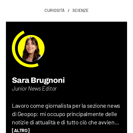
/
CURIOSITÀ
SCIENZE
Sara Brugnoni
Junior News Editor
Lavoro come giornalista per la sezione news
di Geopop: mi occupo principalmente delle
notizie di attualità e di tutto ciò che avviene
sul Pianeta Terra, dalla geopolitica allo
[ALTRO]